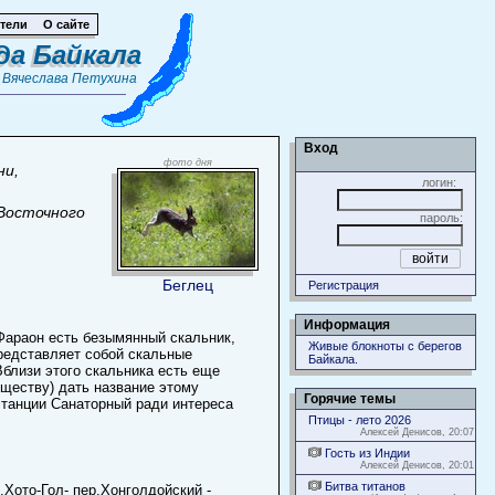
тели
О сайте
да Байкала
т
Вячеслава Петухина
Вход
фото дня
ни,
логин:
 Восточного
пароль:
Беглец
Регистрация
Информация
Фараон есть безымянный скальник,
Живые блокноты с берегов
представляет собой скальные
Байкала.
Вблизи этого скальника есть еще
ществу) дать название этому
Горячие темы
 станции Санаторный ради интереса
Птицы - лето 2026
Алексей Денисов, 20:07
Гость из Индии
Алексей Денисов, 20:01
Битва титанов
.Хото-Гол- пер.Хонголдойский -