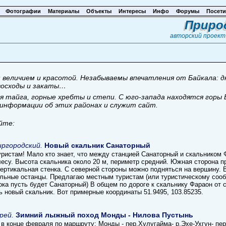
Фотографии
Материалы
Объекты
Интересы
Инфо
Форумы
Посети
Приро
авторский проек
 величием и красотой. Незабываемы впечатления от Байкала: д
 восходы и закаты…
 тайга, горные хребты и степи. С юго-запада находятся горы
информации об этих районах и служит сайт.
йте:
ргородский.
Новый скальник Санаторный
уристам! Мало кто знает, что между станцией Санаторный и скальником 
лесу. Высота скальника около 20 м, периметр средний. Южная сторона 
вертикальная стенка. С северной стороны можно подняться на вершину. 
льные останцы. Предлагаю местным туристам (или туристическому сооб
пока пусть будет Санаторный) В общем по дороге к скальнику Фараон от
ь новый скальник. Вот примерные координаты 51.9495, 103.85235.
рей.
Зимний лыжный поход Монды - Нилова Пустынь
в конце февраля по маршруту: Монды - пер.Хулугайма- р.Эхе-Ухгун- пер