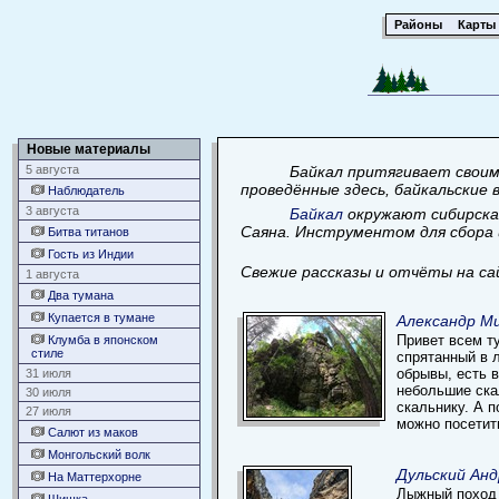
Районы
Карты
Новые материалы
5 августа
Байкал притягивает своим
проведённые здесь, байкальские
Наблюдатель
3 августа
Байкал
окружают сибирская
Саяна. Инструментом для сбора 
Битва титанов
Гость из Индии
Свежие рассказы и отчёты на са
1 августа
Два тумана
Купается в тумане
Александр Ми
Привет всем т
Клумба в японском
стиле
спрятанный в 
обрывы, есть 
31 июля
небольшие ска
30 июля
скальнику. А 
27 июля
можно посетит
Салют из маков
Монгольский волк
Дульский Анд
На Маттерхорне
Лыжный поход 