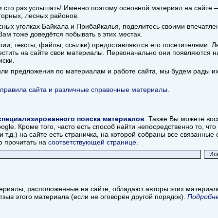
ем сто раз услышать! Именно поэтому основной материал на сайте
горных, лесных районов.
ных уголках Байкала и Прибайкалья, поделитесь своими впечатлен
 Вам тоже доведётся побывать в этих местах.
ии, тексты, файлы, ссылки) предоставляются его посетителями. Л
стить на сайте свои материалы. Первоначально они появляются на
иски.
 или предложения по материалам и работе сайта, мы будем рады и
правила сайта и различные справочные материалы
.
специализированного поиска материалов
. Также Вы можете во
le. Кроме того, часто есть способ найти непосредственно то, что 
и т.д.) на сайте есть страничка, на которой собраны все связанны
о прочитать на
соответствующей странице
.
ериалы, расположенные на сайте, обладают авторы этих материа
отзыв этого материала (если не оговорён другой порядок).
Подробне