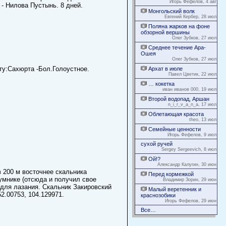
Игорь Фефелов, 4 авг
 - Нилова Пустынь. 8 дней.
Монгольский волк
Евгений Кербер, 28 июл
Поляна жарков на фоне
обзорной вершины
Олег Зубков, 27 июл
Среднее течение Ара-
Ошея
Олег Зубков, 27 июл
ту:Сахюрта -Бол.Голоустное.
Архат в июле
Павел Цветик, 22 июл
… кокетка
иван иванов 000, 19 июл
Второй водопад, Аршан
n_i_r_v_a_n_a, 17 июл
Облетающая красота
theo, 13 июл
Семейные ценности
Игорь Фефелов, 9 июл
сухой ручей
Sergey Sergeevich, 8 июл
Ой!?
Александр Калугин, 30 июн
 200 м восточнее скальника
Перед кормежкой
умнике (отсюда и получил свое
Владимир Зорин, 29 июн
для лазания. Скальник Закировский
Малый веретенник и
2.00753, 104.129971.
краснозобики
Игорь Фефелов, 29 июн
Все…