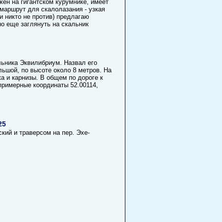
ен на гигантском курумнике, имеет
маршрут для скалолазания - узкая
и никто не против) предлагаю
о еще заглянуть на скальник
льника Эквилибриум. Назвал его
льшой, по высоте около 8 метров. На
а и карнизы. В общем по дороге к
примерные координаты 52.00114,
25
кий и траверсом на пер. Эхе-