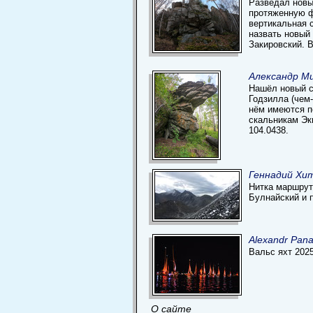
Разведал новы
протяженную ф
вертикальная с
назвать новый
Закировский. В
Александр Ми
Нашёл новый с
Годзилла (чем-
нём имеются п
скальникам Эк
104.0438.
Геннадий Хи
Нитка маршрута
Булнайский и 
Alexandr Pan
Вальс яхт 202
О сайте