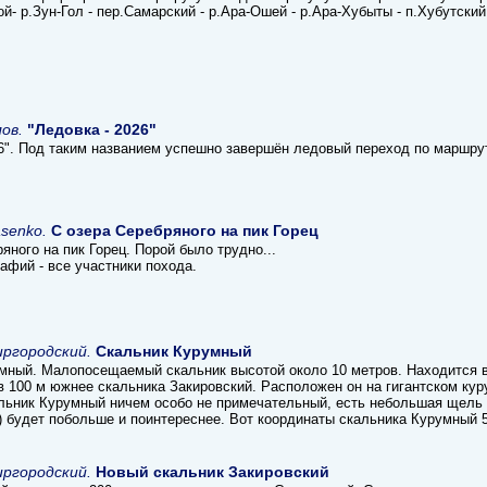
й- р.Зун-Гол - пер.Самарский - р.Ара-Ошей - р.Ара-Хубыты - п.Хубутский
ов.
"Ледовка - 2026"
26". Под таким названием успешно завершён ледовый переход по маршру
asenko.
С озера Серебряного на пик Горец
яного на пик Горец. Порой было трудно...
афий - все участники похода.
ргородский.
Скальник Курумный
мный. Малопосещаемый скальник высотой около 10 метров. Находится в
в 100 м южнее скальника Закировский. Расположен он на гигантском кур
альник Курумный ничем особо не примечательный, есть небольшая щель 
) будет побольше и поинтереснее. Вот координаты скальника Курумный 5
ргородский.
Новый скальник Закировский