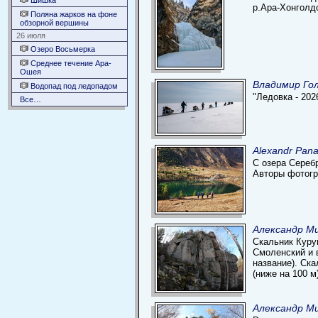
Шишка
р.Ара-Хонголдо
Поляна жарков на фоне
обзорной вершины
26 июля
Озеро Восьмерка
Среднее течение Ара-
Ошея
Владимир Гол
Водопад под ледопадом
"Ледовка - 20
Все…
Alexandr Pan
С озера Серебр
Авторы фотогр
Александр Ми
Скальник Куру
Смоленский и 
название). Ск
(ниже на 100 м
Александр Ми