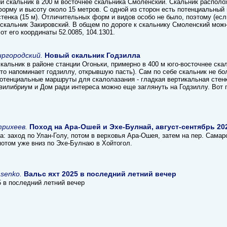
й скальник в 200 м восточнее скальника Смоленский. Скальник располож
орму и высоту около 15 метров. С одной из сторон есть потенциальный 
тенка (15 м). Отличительных форм и видов особо не было, поэтому (есл
 скальник Закировский. В общем по дороге к скальнику Смоленский можн
от его координаты 52.0085, 104.1301.
ргородский.
Новый скальник Годзилла
кальник в районе станции Огоньки, примерно в 400 м юго-восточнее ска
то напоминает годзиллу, открывшую пасть). Сам по себе скальник не бо
отенциальные маршруты для скалолазания - гладкая вертикальная стенк
вилибриум и Дом ради интереса можно еще заглянуть на Годзиллу. Вот 
трихеев.
Поход на Ара-Ошей и Эхе-Булнай, август-сентябрь 20
: заход по Улан-Голу, потом в верховья Ара-Ошея, затем на пер. Самарс
потом уже вниз по Эхе-Булнаю в Хойтогол.
asenko.
Вальс яхт 2025 в последний летний вечер
5 в последний летний вечер