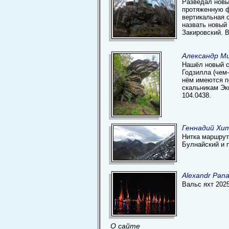
Разведал новы
протяженную ф
вертикальная с
назвать новый
Закировский. В
Александр Ми
Нашёл новый с
Годзилла (чем-
нём имеются п
скальникам Эк
104.0438.
Геннадий Хи
Нитка маршрута
Булнайский и 
Alexandr Pan
Вальс яхт 202
О сайте