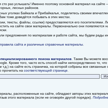
ем сто раз услышать! Именно поэтому основной материал на сайте
горных, лесных районов.
ных уголках Байкала и Прибайкалья, поделитесь своими впечатлен
 Вам тоже доведётся побывать в этих местах.
ии, тексты, файлы, ссылки) предоставляются его посетителями. Л
стить на сайте свои материалы. Первоначально они появляются на
иски.
 или предложения по материалам и работе сайта, мы будем рады и
правила сайта и различные справочные материалы
.
специализированного поиска материалов
. Также Вы можете во
le. Кроме того, часто есть способ найти непосредственно то, что 
и т.д.) на сайте есть страничка, на которой собраны все связанны
о прочитать на
соответствующей странице
.
ериалы, расположенные на сайте, обладают авторы этих материа
отзыв этого материала (если не оговорён другой порядок).
Подробне