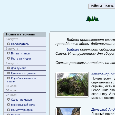
Районы
Карты
Новые материалы
5 августа
Байкал притягивает своим
проведённые здесь, байкальские
Наблюдатель
3 августа
Байкал
окружают сибирская
Саяна. Инструментом для сбора 
Битва титанов
Гость из Индии
Свежие рассказы и отчёты на са
1 августа
Два тумана
Купается в тумане
Александр Ми
Привет всем т
Клумба в японском
стиле
спрятанный в 
обрывы, есть 
31 июля
небольшие ска
30 июля
скальнику. А 
27 июля
можно посетит
Салют из маков
Монгольский волк
Дульский Анд
На Маттерхорне
Лыжный поход 