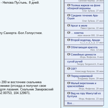
Евгений Кербер, 28 июл
 - Нилова Пустынь. 8 дней.
Поляна жарков на фоне
обзорной вершины
Олег Зубков, 27 июл
Среднее течение Ара-
Ошея
Олег Зубков, 27 июл
Архат в июле
Павел Цветик, 22 июл
ту:Сахюрта -Бол.Голоустное.
… кокетка
иван иванов 000, 19 июл
Второй водопад, Аршан
n_i_r_v_a_n_a, 17 июл
Облетающая красота
theo, 13 июл
Семейные ценности
Игорь Фефелов, 9 июл
сухой ручей
Sergey Sergeevich, 8 июл
Ой!?
Александр Калугин, 30 июн
Перед кормежкой
Владимир Зорин, 29 июн
 200 м восточнее скальника
Малый веретенник и
умнике (отсюда и получил свое
краснозобики
для лазания. Скальник Закировский
Игорь Фефелов, 29 июн
2.00753, 104.129971.
Вид на гору Мангутай из
Култука
Игорь Фефелов, 23 июн
Все…