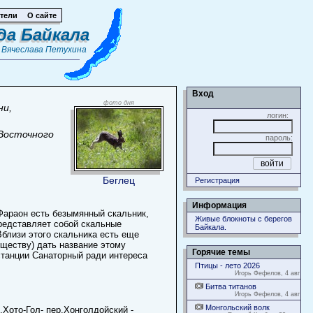
тели
О сайте
да Байкала
т
Вячеслава Петухина
Вход
фото дня
ни,
логин:
 Восточного
пароль:
Беглец
Регистрация
Информация
Фараон есть безымянный скальник,
Живые блокноты с берегов
представляет собой скальные
Байкала.
Вблизи этого скальника есть еще
ществу) дать название этому
Горячие темы
 станции Санаторный ради интереса
Птицы - лето 2026
Игорь Фефелов, 4 авг
Битва титанов
Игорь Фефелов, 4 авг
Монгольский волк
.Хото-Гол- пер.Хонголдойский -