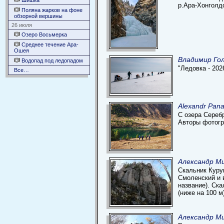
Шишка
р.Ара-Хонголдо
Поляна жарков на фоне
обзорной вершины
26 июля
Озеро Восьмерка
Среднее течение Ара-
Ошея
Владимир Гол
Водопад под ледопадом
"Ледовка - 20
Все…
Alexandr Pan
С озера Серебр
Авторы фотогр
Александр Ми
Скальник Куру
Смоленский и 
название). Ск
(ниже на 100 м
Александр Ми