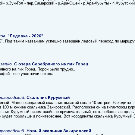
й- р.Зун-Гол - пер.Самарский - р.Ара-Ошей - р.Ара-Хубыты - п.Хубутский
ов.
"Ледовка - 2026"
26". Под таким названием успешно завершён ледовый переход по маршру
asenko.
С озера Серебряного на пик Горец
яного на пик Горец. Порой было трудно...
афий - все участники похода.
ргородский.
Скальник Курумный
мный. Малопосещаемый скальник высотой около 10 метров. Находится в
в 100 м южнее скальника Закировский. Расположен он на гигантском кур
альник Курумный ничем особо не примечательный, есть небольшая щель 
) будет побольше и поинтереснее. Вот координаты скальника Курумный 5
ргородский.
Новый скальник Закировский