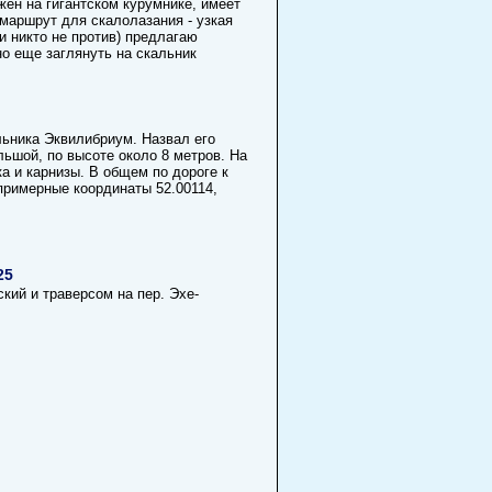
ен на гигантском курумнике, имеет
маршрут для скалолазания - узкая
и никто не против) предлагаю
о еще заглянуть на скальник
льника Эквилибриум. Назвал его
льшой, по высоте около 8 метров. На
а и карнизы. В общем по дороге к
примерные координаты 52.00114,
25
кий и траверсом на пер. Эхе-