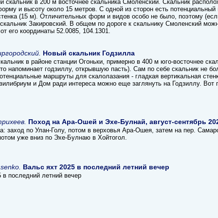
й скальник в 200 м восточнее скальника Смоленский. Скальник располож
орму и высоту около 15 метров. С одной из сторон есть потенциальный 
тенка (15 м). Отличительных форм и видов особо не было, поэтому (есл
 скальник Закировский. В общем по дороге к скальнику Смоленский можн
от его координаты 52.0085, 104.1301.
ргородский.
Новый скальник Годзилла
кальник в районе станции Огоньки, примерно в 400 м юго-восточнее ска
то напоминает годзиллу, открывшую пасть). Сам по себе скальник не бо
отенциальные маршруты для скалолазания - гладкая вертикальная стенк
вилибриум и Дом ради интереса можно еще заглянуть на Годзиллу. Вот 
трихеев.
Поход на Ара-Ошей и Эхе-Булнай, август-сентябрь 20
: заход по Улан-Голу, потом в верховья Ара-Ошея, затем на пер. Самарс
потом уже вниз по Эхе-Булнаю в Хойтогол.
asenko.
Вальс яхт 2025 в последний летний вечер
5 в последний летний вечер