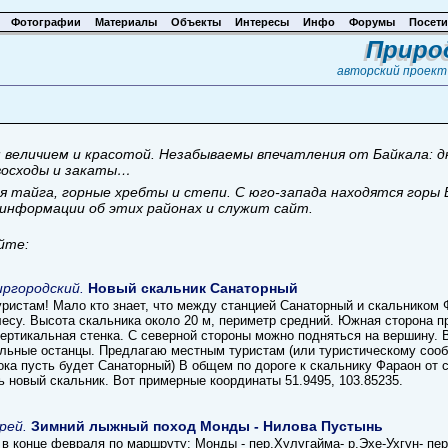
Фотографии
Материалы
Объекты
Интересы
Инфо
Форумы
Посети
Приро
авторский проек
 величием и красотой. Незабываемы впечатления от Байкала: д
 восходы и закаты…
 тайга, горные хребты и степи. С юго-запада находятся горы
информации об этих районах и служит сайт.
йте:
ргородский.
Новый скальник Санаторный
уристам! Мало кто знает, что между станцией Санаторный и скальником 
лесу. Высота скальника около 20 м, периметр средний. Южная сторона 
вертикальная стенка. С северной стороны можно подняться на вершину. 
льные останцы. Предлагаю местным туристам (или туристическому сооб
пока пусть будет Санаторный) В общем по дороге к скальнику Фараон от
ь новый скальник. Вот примерные координаты 51.9495, 103.85235.
рей.
Зимний лыжный поход Монды - Нилова Пустынь
в конце февраля по маршруту: Монды - пер.Хулугайма- р.Эхе-Ухгун- пер