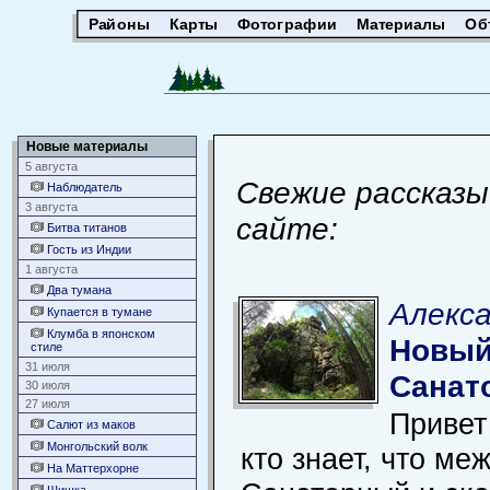
Районы
Карты
Фотографии
Материалы
Об
Новые материалы
5 августа
Свежие рассказы
Наблюдатель
3 августа
сайте:
Битва титанов
Гость из Индии
1 августа
Два тумана
Алекса
Купается в тумане
Клумба в японском
Новый
стиле
31 июля
Санат
30 июля
27 июля
Привет
Салют из маков
Монгольский волк
кто знает, что ме
На Маттерхорне