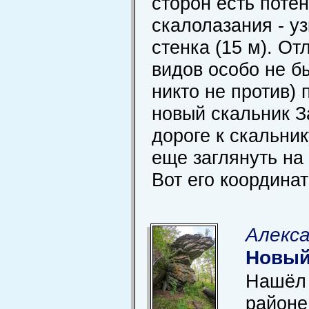
сторон есть поте
скалолазания - у
стенка (15 м). О
видов особо не б
никто не против) 
новый скальник З
дороге к скальни
еще заглянуть на
Вот его координат
Алекса
Новый
Нашёл 
районе