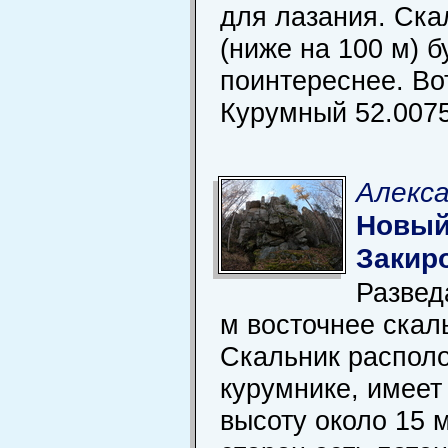
для лазания. Ска
(ниже на 100 м) 
поинтереснее. Во
Курумный 52.0075
Алекса
Новый
Закир
Развед
м восточнее скал
Скальник располо
курумнике, имее
высоту около 15 м