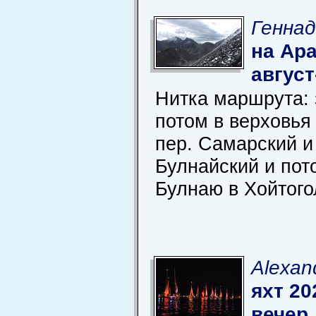
Геннад
на Ар
август
Нитка маршрута: 
потом в верховья
пер. Самарский и
Булнайский и пот
Булнаю в Хойтого
Alexan
яхт 20
вечер