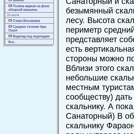
Санаторный и ск
Шишка
Поляна жарков на фоне
безымянный скаль
обзорной вершины
26 июля
лесу. Высота скал
Озеро Восьмерка
Среднее течение Ара-
периметр средни
Ошея
Водопад под ледопадом
представляет соб
Все…
есть вертикальна
стороны можно по
Вблизи этого ска
небольшие скаль
местным туристам
сообществу) дать
скальнику. А пока
Санаторный) В об
скальнику Фараон