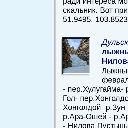
ради интереса мо
скальник. Вот пр
51.9495, 103.8523
Дульск
лыжны
Нилов
Лыжный
феврал
- пер.Хулугайма- 
Гол- пер.Хонголдо
Хонголдой- р.Зун-
р.Ара-Ошей - р.А
- Нилова Пустынь.