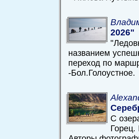
Владим
2026"
"Ледов
названием успеш
переход по марш
-Бол.Голоустное.
Alexan
Сереб
С озер
Горец.
Авторы фотографи