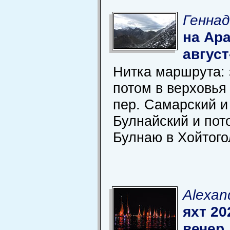
Геннад
на Ар
август
Нитка маршрута: 
потом в верховья
пер. Самарский и
Булнайский и пот
Булнаю в Хойтого
Alexan
яхт 20
вечер