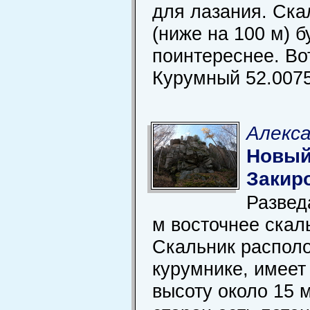
для лазания. Ска
(ниже на 100 м) 
поинтереснее. Во
Курумный 52.0075
Алекса
Новый
Закир
Развед
м восточнее скал
Скальник располо
курумнике, имее
высоту около 15 м