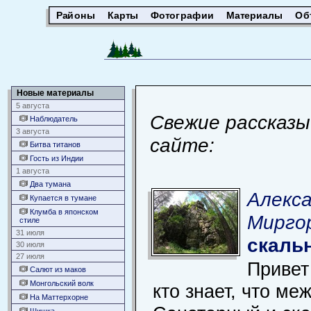
Районы
Карты
Фотографии
Материалы
Об
Новые материалы
5 августа
Свежие рассказы
Наблюдатель
3 августа
сайте:
Битва титанов
Гость из Индии
1 августа
Два тумана
Алекс
Купается в тумане
Клумба в японском
Миргор
стиле
31 июля
скаль
30 июля
27 июля
Привет
Салют из маков
Монгольский волк
кто знает, что ме
На Маттерхорне