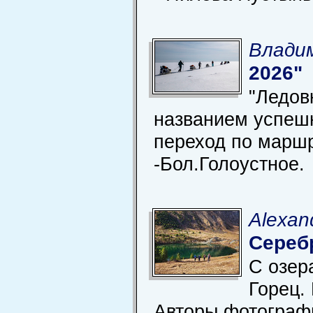
Владим
2026"
"Ледов
названием успеш
переход по марш
-Бол.Голоустное.
Alexan
Сереб
С озер
Горец.
Авторы фотографи