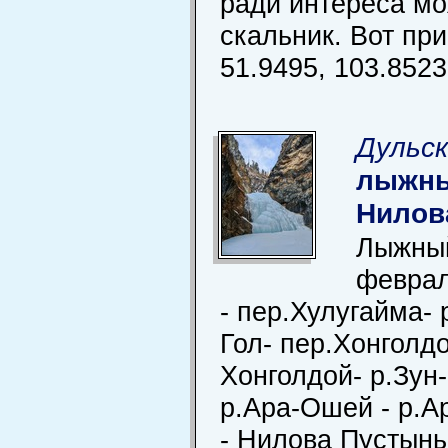
ради интереса мо
скальник. Вот пр
51.9495, 103.8523
Дульск
лыжны
Нилов
Лыжный
феврал
- пер.Хулугайма- 
Гол- пер.Хонголдо
Хонголдой- р.Зун-
р.Ара-Ошей - р.А
- Нилова Пустынь.