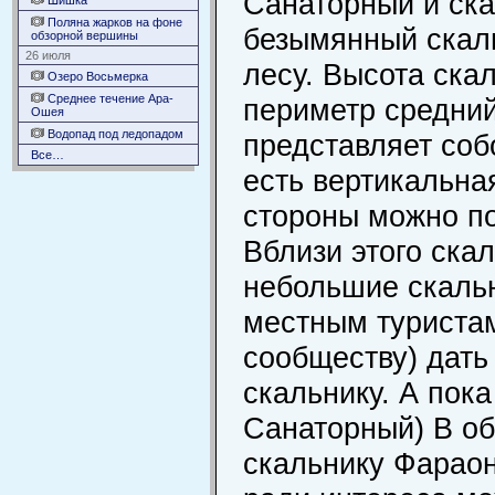
Санаторный и ск
Шишка
Поляна жарков на фоне
безымянный скаль
обзорной вершины
26 июля
лесу. Высота скал
Озеро Восьмерка
Среднее течение Ара-
периметр средни
Ошея
Водопад под ледопадом
представляет соб
Все…
есть вертикальна
стороны можно по
Вблизи этого ска
небольшие скаль
местным туристам
сообществу) дать
скальнику. А пока
Санаторный) В об
скальнику Фараон