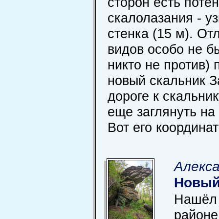
сторон есть поте
скалолазания - у
стенка (15 м). О
видов особо не б
никто не против) 
новый скальник З
дороге к скальни
еще заглянуть на
Вот его координат
Алекса
Новый
Нашёл 
районе