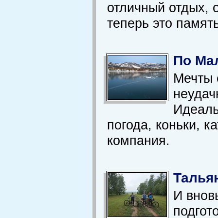
отличный отдых, 
теперь это памят
По Ма
Мечты 
неудач
Идеаль
погода, коньки, к
компания.
Талья
И внов
подгот