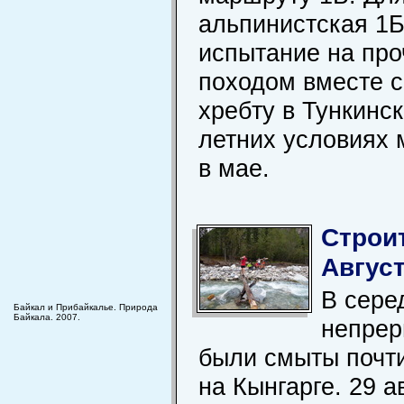
альпинистская 1Б
испытание на пр
походом вместе 
хребту в Тункинск
летних условиях 
в мае.
Строи
Август
В сере
Байкал и Прибайкалье. Природа
Байкала. 2007.
непрер
были смыты почти
на Кынгарге. 29 а