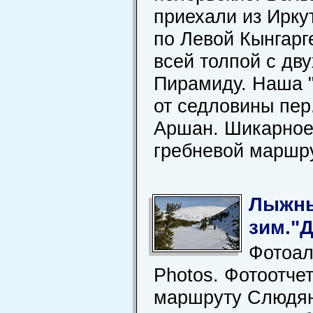
приехали из Ирку
по Левой Кынгарг
всей толпой с дв
Пирамиду. Наша "
от седловины пер
Аршан. Шикарное 
гребневой маршрут
Лыжны
зим."Д
Фотоал
Photos. Фотоотче
маршруту Слюдянк