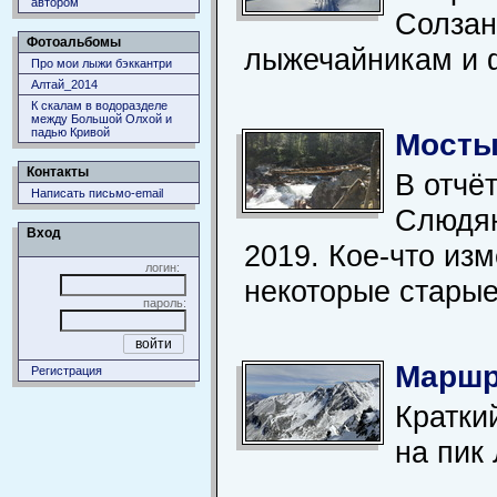
автором
Солзан
Фотоальбомы
лыжечайникам и 
Про мои лыжи бэккантри
Алтай_2014
К скалам в водоразделе
между Большой Олхой и
падью Кривой
Мосты
Контакты
В отчё
Написать письмо-email
Слюдян
Вход
2019. Кое-что из
логин:
некоторые старые
пароль:
Маршр
Регистрация
Кратки
на пик