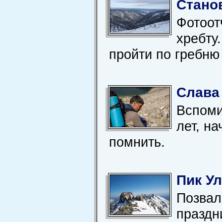
Станов
Фотоот
хребту
пройти по гребню
Слава
Вспоми
лет, на
помнить.
Пик Ул
Позвал
праздн