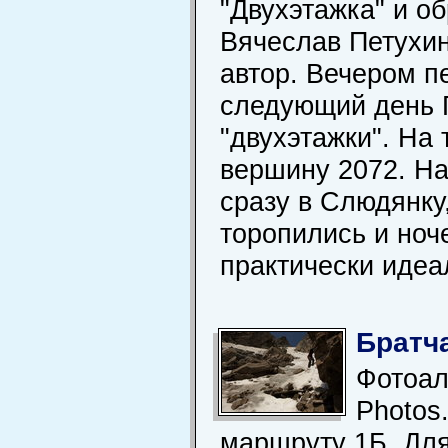
"Двухэтажка" и об
Вячеслав Петухин
автор. Вечером п
следующий день Г
"двухэтажки". На
вершину 2072. Н
сразу в Слюдянку
торопились и ноч
практически идеа
Братча
Фотоал
Photos
маршруту 1Б. Для