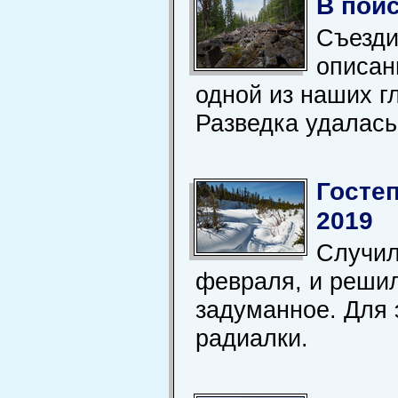
В пои
Съезди
описан
одной из наших г
Разведка удалась
Госте
2019
Случил
февраля, и решил
задуманное. Для 
радиалки.