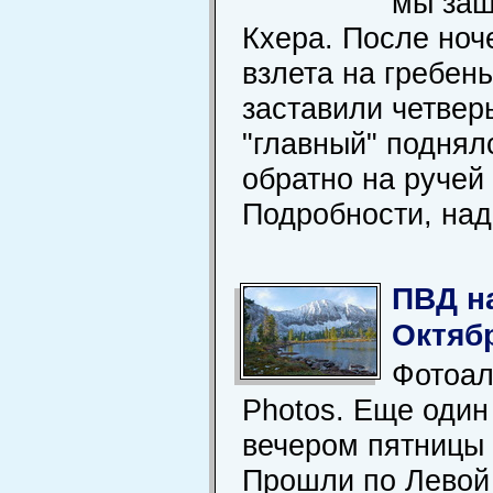
мы заш
Кхера. После ноч
взлета на гребен
заставили четвер
"главный" поднял
обратно на ручей 
Подробности, наде
ПВД н
Октяб
Фотоал
Photos. Еще один
вечером пятницы 
Прошли по Левой К