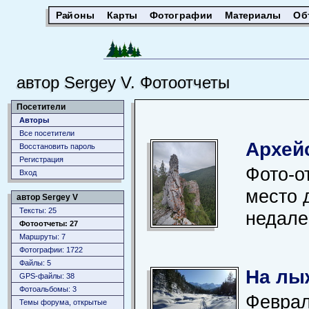
Районы
Карты
Фотографии
Материалы
Об
автор Sergey V. Фотоотчеты
Посетители
Авторы
Все посетители
Архей
Восстановить пароль
Регистрация
Фото-о
Вход
место 
автор Sergey V
Тексты: 25
недале
Фотоотчеты: 27
Маршруты: 7
Фотографии: 1722
Файлы: 5
На лы
GPS-файлы: 38
Фотоальбомы: 3
Феврал
Темы форума, открытые