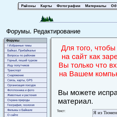
Районы
Карты
Фотографии
Материалы
Об
Форумы. Редактирование
Форумы
Для того, чтоб
! Избранные темы
Байкал, Прибайкалье
на сайт как за
Вопросы по районам
Горный, пеший туризм
Вы только что в
Ищу попутчиков
Транспорт
на Вашем компью
Снаряжение
Связь, карты, GPS
Организация поездок
Вы можете испра
Фототехника и фото
Животныe и растения
материал.
Охрана природы
География, геология
Фильмы о Байкале
Текст:
О сайте