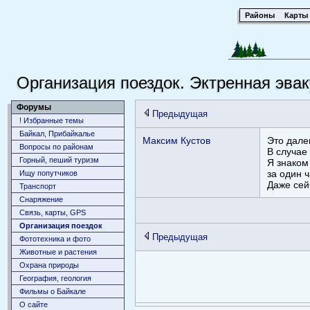
Районы
Карты
Организация поездок. Эктренная эвак
Форумы
Предыдущая
! Избранные темы
Байкал, Прибайкалье
Максим Кустов
Это далек
Вопросы по районам
В случае
Горный, пеший туризм
Я знаком
за один ч
Ищу попутчиков
Даже сейч
Транспорт
Снаряжение
Связь, карты, GPS
Организация поездок
Предыдущая
Фототехника и фото
Животныe и растения
Охрана природы
География, геология
Фильмы о Байкале
О сайте