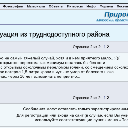
Фотографии
Материалы
Объекты
Интересы
Инфо
Форумы
Посети
Приро
авторский проек
уация из труднодоступного района
Страница 2 из 2:
1
2
о не самый тяжелый случай, хотя и в нем приятного мало.. :(((
 открытого перелома как минимум осталась бы без ноги.
 с открытым осколочным переломом голени, со смещением осколко
ас потерял 1,5 литра крови и чуть не умер от болевого шока...
ас, через 16 лет, вспоминать неприятно...
Страница 2 из 2:
1
2
Сообщения могут оставлять только зарегистрированны
Для регистрации или входа на сайт (в случае, если Вы уж
используйте соответствующие пункты меню «Пос