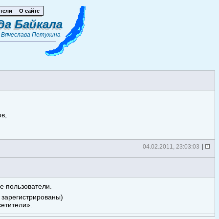
тели
О сайте
да Байкала
т
Вячеслава Петухина
в,
|
04.02.2011, 23:03:03
е пользователи.
е зарегистрированы)
етители».