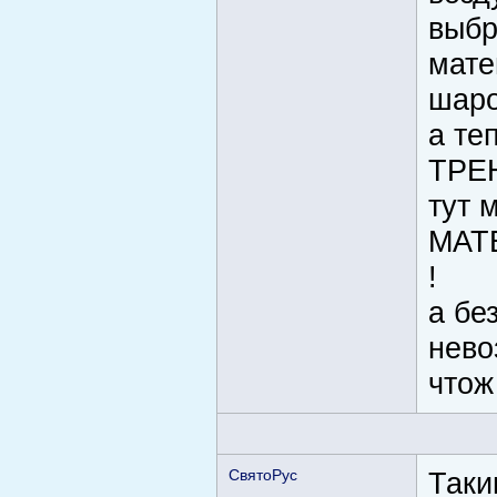
выбр
мате
шаро
а те
ТРЕ
тут 
МАТ
!
а бе
нево
чтож
СвятоРус
Таки