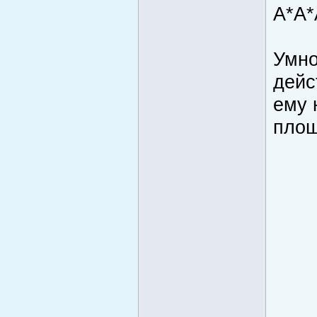
А*А*
Умно
дейс
ему 
площ