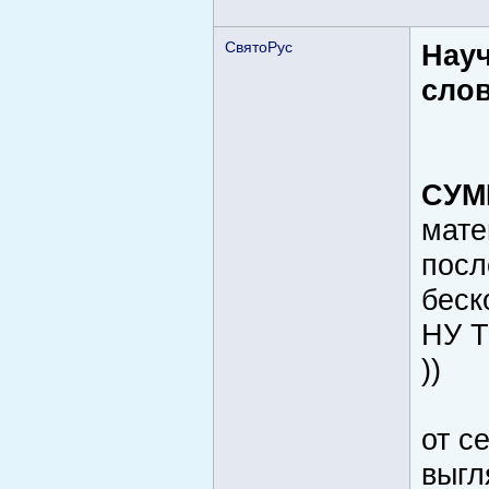
СвятоРус
Науч
слов
СУМ
мате
посл
беск
НУ 
))
от с
выгл