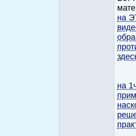
мате
на Э
виде
обра
прот
здес
на 1
прим
наск
реше
прак