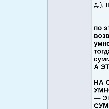
д.),
по э
возв
умн
тогд
сум
А ЭТ
НА 
УМН
— Э
СУМ