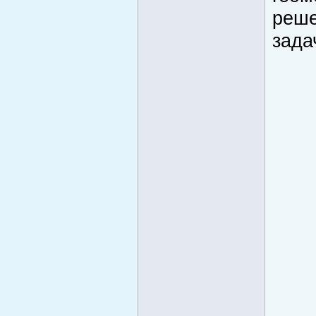
реше
зада