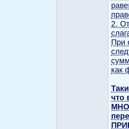
раве
прав
2. О
слаг
При 
след
сумм
как 
Так
что 
МНО
пере
ПРИ