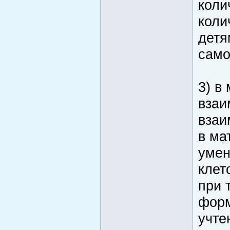
коли
коли
детя
само
3) в 
взаи
взаи
в ма
умен
клет
при 
форм
учте