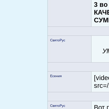
3 во
КАЧ
СУМ
СвятоРус
У
Есения
[vid
src=
СвятоРус
Вот 