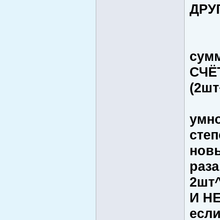
ДРУ
сум
СЧЁ
(2шт
умно
сте
нов
раза
2шт^
И Н
если