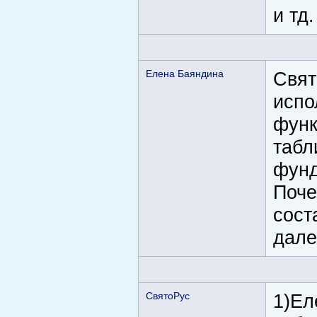
и тд.
Елена Баяндина
Свят
испо
функ
табл
фунд
Поче
сост
дале
СвятоРус
1)Ел