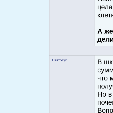
цела
клет
А же
дели
СвятоРус
В шк
сумм
что 
полу
Но в
поче
Вопр