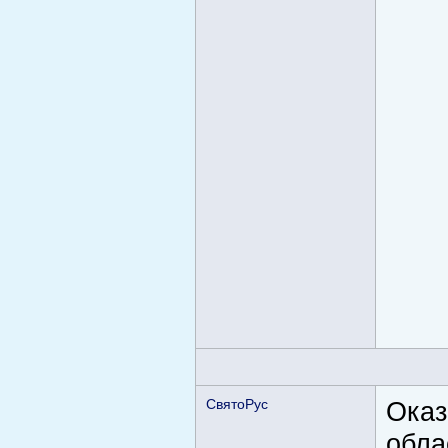
СвятоРус
Оказ
обла