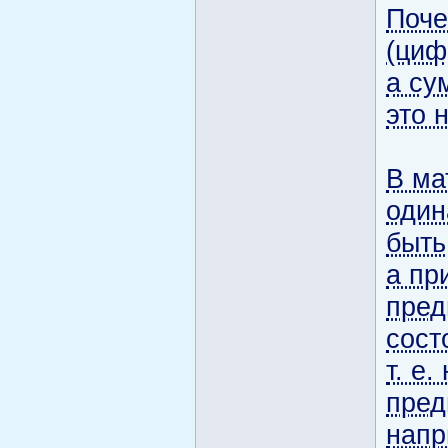
Поче
(циф
а су
это 
В ма
один
быть
а пр
пред
сост
т. е
пред
напр