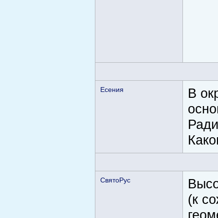
Есения
В ок
осно
Ради
Како
СвятоРус
Высо
(к с
геом