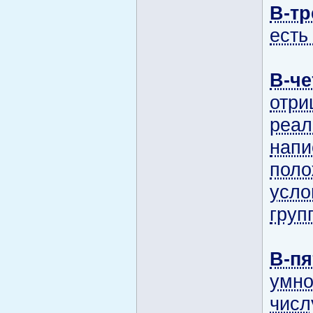
В-тр
есть
В-ч
отри
реал
напи
поло
усло
груп
В-п
умно
числ