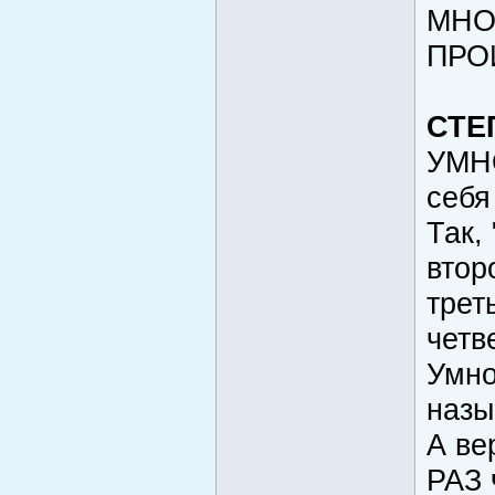
МНО
ПРО
СТЕ
УМН
себя
Так, 
втор
трет
четве
Умно
наз
А ве
РАЗ 