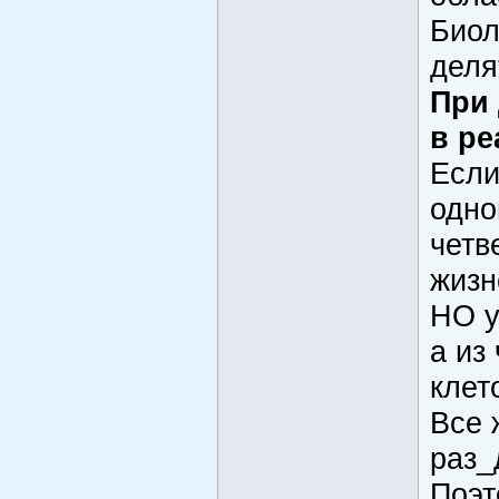
Биол
деля
При 
в ре
Если
одно
четв
жизн
НО у
а из
клет
Все 
раз_
Поэт