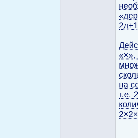
необ
«дер
2д+
Дейс
«×»,
множ
скол
на с
т.е.
коли
2×2×