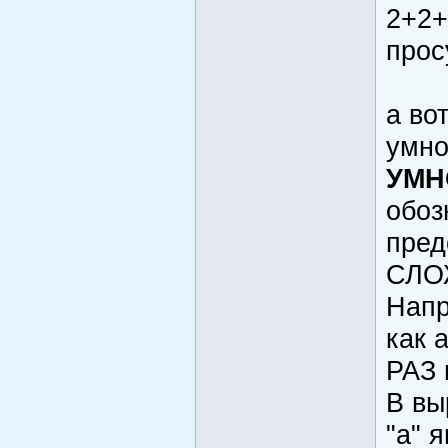
2+2+
прос
а во
умно
УМН
обоз
пред
СЛО
Напр
как 
РАЗ 
В вы
"а" 