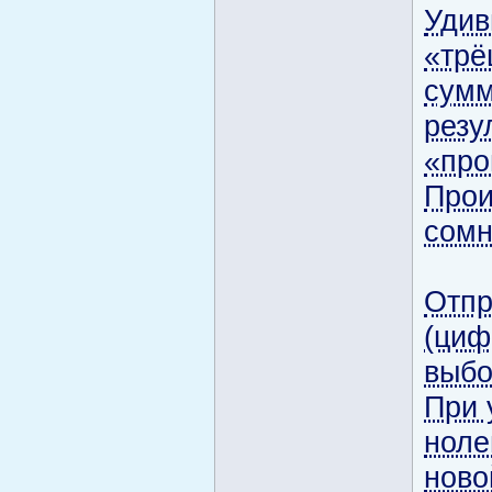
Удив
«трё
сумм
резу
«про
Прои
сом
Отпр
(циф
выбо
При 
ноле
ново