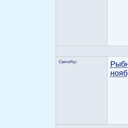
СвятоРус
Рыбн
нояб