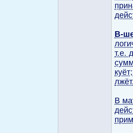
прин
дейс
В-ш
логи
т.е.
сумм
куёт
лжёт
В ма
дейс
прим