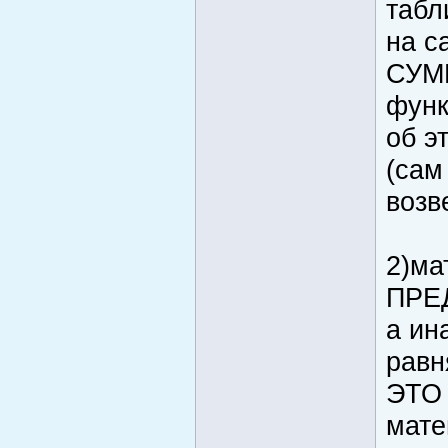
табл
на с
СУММ
функ
об э
(сам
возв
2)ма
ПРЕ
а ин
равн
ЭТО 
мате