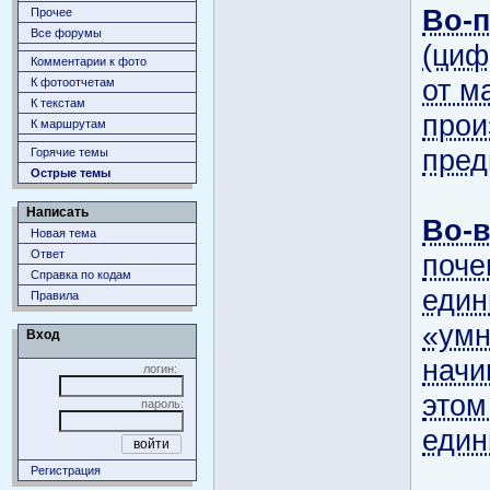
Во-
Прочее
Все форумы
(циф
Комментарии к фото
от м
К фотоотчетам
К текстам
прои
К маршрутам
пред
Горячие темы
Острые темы
Написать
Во-
Новая тема
Ответ
поче
Справка по кодам
един
Правила
«умн
Вход
начи
логин:
этом
пароль:
един
Регистрация