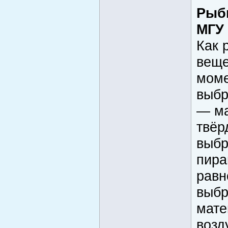
Рыб
МГУ 
Как 
веще
мом
выбр
— ма
твёр
выбр
пира
равн
выбр
мате
возд