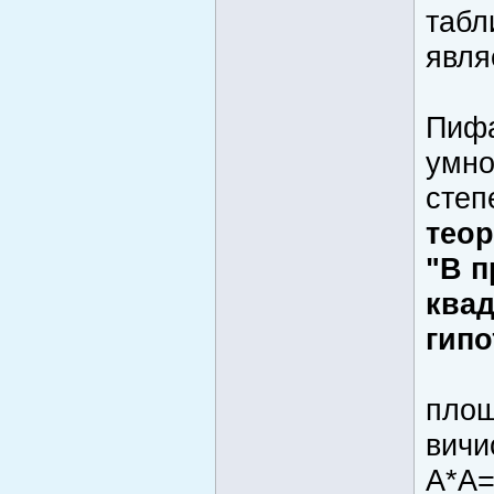
табл
явля
Пифа
умно
степ
тео
"В п
квад
гипо
площ
вичи
А*А=