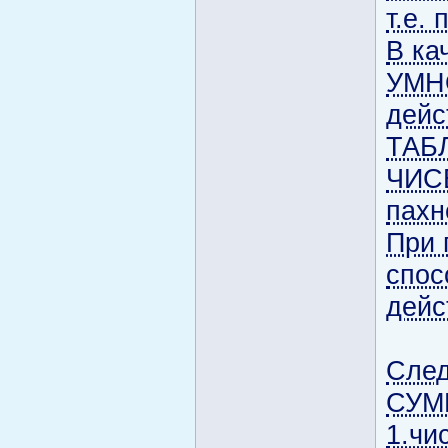
т.е.
В ка
УМН
дейс
ТАБ
ЧИСЕ
пахн
При 
спос
дей
След
СУМ
1.чи