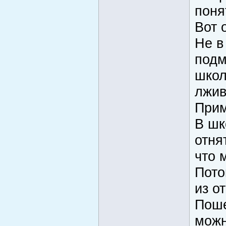
поня
Вот 
Не в
подм
школ
лжив
Прим
В шк
отня
что 
Пото
из о
Поше
можн