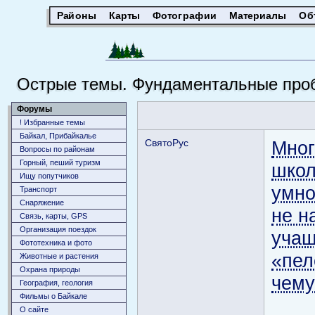
Районы
Карты
Фотографии
Материалы
Об
Острые темы. Фундаментальные проб
Форумы
! Избранные темы
Байкал, Прибайкалье
СвятоРус
Мног
Вопросы по районам
Горный, пеший туризм
школ
Ищу попутчиков
умно
Транспорт
Снаряжение
не н
Связь, карты, GPS
Организация поездок
учащ
Фототехника и фото
«пел
Животныe и растения
Охрана природы
чему
География, геология
Фильмы о Байкале
О сайте