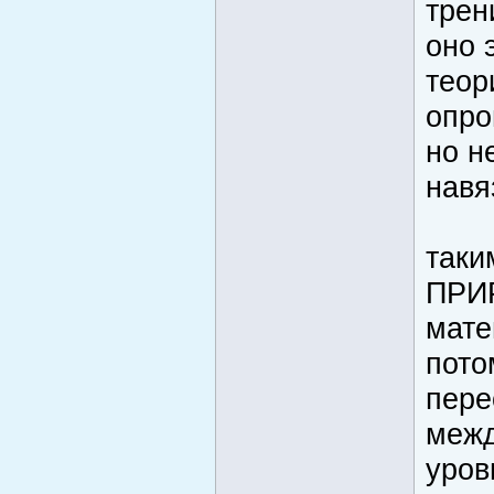
трен
оно э
теор
опро
но н
навя
так
ПРИ
мате
пото
пере
межд
уров