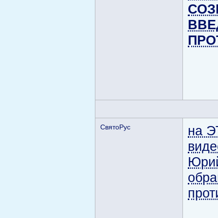
СОЗ
ВВЕ
ПРО
СвятоРус
на Э
виде
Юрий
обра
прот