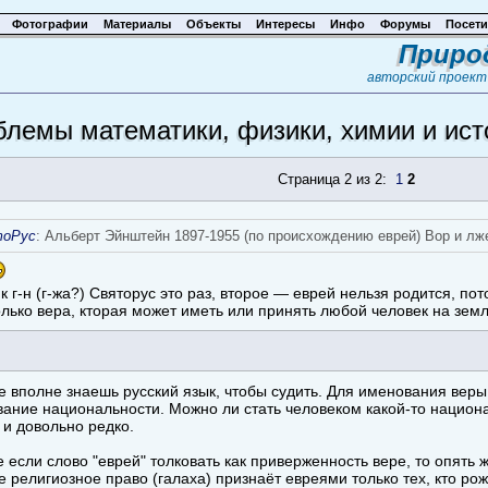
Фотографии
Материалы
Объекты
Интересы
Инфо
Форумы
Посети
Приро
авторский проек
лемы математики, физики, химии и ист
Страница 2 из 2:
1
2
тоРус
: Альберт Эйнштейн 1897-1955 (по происхождению еврей) Вор и лж
к г-н (г-жа?) Святорус это раз, второе — еврей нельзя родится, по
только вера, кторая может иметь или принять любой человек на земл
не вполне знаешь русский язык, чтобы судить. Для именования веры 
ание национальности. Можно ли стать человеком какой-то национа
 и довольно редко.
е если слово "еврей" толковать как приверженность вере, то опять
е религиозное право (галаха) признаёт евреями только тех, кто р