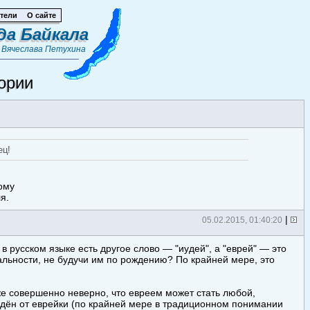
тели
О сайте
да Байкала
т
Вячеслава Петухина
ории
ец!
тому
я.
|
05.02.2015, 01:40:20
в русском языке есть другое слово — "иудей", а "еврей" — это
льности, не будучи им по рождению? По крайней мере, это
 же совершенно неверно, что евреем может стать любой,
ождён от еврейки (по крайней мере в традиционном понимании