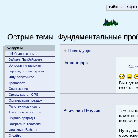
Районы
Карты
Острые темы. Фундаментальные проб
Форумы
Предыдущая
! Избранные темы
Байкал, Прибайкалье
theodor japs
Вопросы по районам
Свя
Горный, пеший туризм
Ищу попутчиков
Вы шутни
Транспорт
как это 
Снаряжение
Связь, карты, GPS
Организация поездок
Фототехника и фото
Вячеслав Петухин
Тео, ты 
Животныe и растения
наименов
Охрана природы
непросто
География, геология
Фильмы о Байкале
Ну и даж
еврейско
О сайте