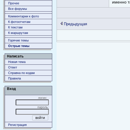
именно т
Прочее
Все форумы
Комментарии к фото
К фотоотчетам
Предыдущая
К текстам
К маршрутам
Горячие темы
Острые темы
Написать
Новая тема
Ответ
Справка по кодам
Правила
Вход
логин:
пароль:
Регистрация