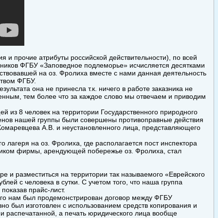
ия и прочие атрибуты российской действительности), по всей
дников ФГБУ «Заповедное подлеморье» исчисляется десятками
ствовавшей на оз. Фролиха вместе с нами данная деятельность
ством ФГБУ.
зультата она не принесла т.к. ничего в работе заказника не
енным, тем более что за каждое слово мы отвечаем и приводим
щей из 8 человек на территории Государственного природного
ленов нашей группы были совершены противоправные действия
омаревцева А.В. и неустановленного лица, представляющего
о лагеря на оз. Фролиха, где располагается пост инспектора
дником фирмы, арендующей побережье оз. Фролиха, стал
ере и разместиться на территории так называемого «Еврейского
лей с человека в сутки. С учетом того, что наша группа
 показав прайс-лист.
чего нам был продемонстрирован договор между ФГБУ
о был изготовлен с использованием средств копирования и
й и распечатанной, а печать юридического лица вообще