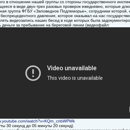
ого в отношении нашей группы со стороны государственного инспе
ееся в виде двух-трех разовых проверок ежедневно, которые длил
ная группа ФГБУ «Заповедное Подлеморье», сотрудники которой, н
 беспрецедентного давления, которое оказывал на нас государств
лять видеозапись наших бесед в ходе которых была задокументиро
ь деньги за пребывание на береговой линии (видеофайл:
ww.youtube.com/watch?v=KQm_cnbWPWk
уты 30 секунд до 05 минуты 20 секунд).