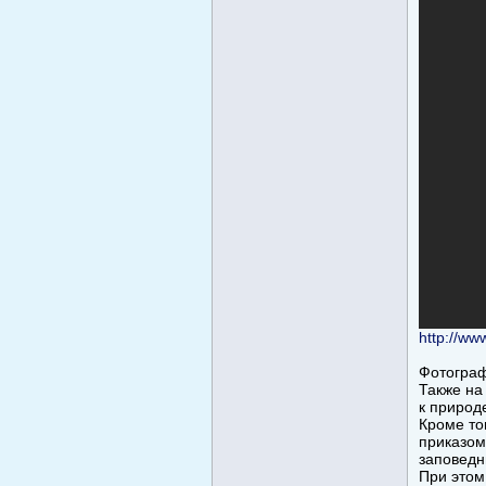
http://w
Фотограф
Также на
к природ
Кроме то
приказом
заповедн
При этом