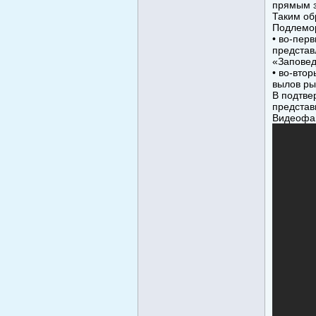
прямым з
Таким об
Подлемо
• во-пер
представ
«Заповед
• во-вто
вылов ры
В подтве
представ
Видеофа