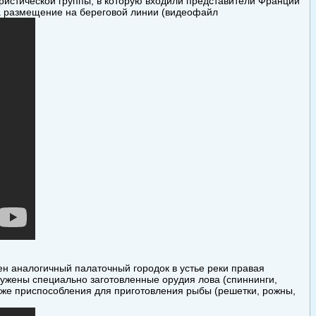
ристической группы, в которую входили представители Франции
за размещение на береговой линии (видеофайл
ен аналогичный палаточный городок в устье реки правая
ружены специально заготовленные орудия лова (спиннинги,
также приспособления для приготовления рыбы (решетки, рожны,