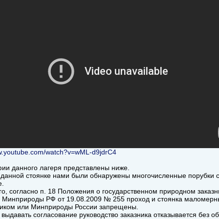
ww.youtube.com/watch?v=wML-d9jdrC4
ии данного лагеря представлены ниже.
 данной стоянке нами были обнаружены многочисленные порубки 
е.
го, согласно п. 18 Положения о государственном природном заказ
 Минприроды РФ от 19.08.2009 № 255 проход и стоянка маломерных
иком или Минприроды России запрещены.
 выдавать согласование руководство заказника отказывается без о