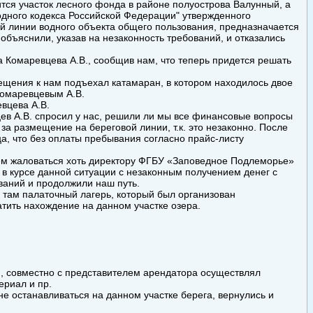
ится участок лесного фонда в районе полуострова Валунный, а
"Водного кодекса Российской Федерации" утвержденного
й линии водного объекта общего пользования, предназначается
 объяснили, указав на незаконность требований, и отказались
а Комаревцева А.В., сообщив нам, что теперь придется решать
ещения к нам подъехал катамаран, в котором находилось двое
Комаревцевым А.В.
вцева А.В.
ев А.В. спросил у нас, решили ли мы все финансовые вопросы
за размещение на береговой линии, т.к. это незаконно. После
ца, что без оплаты пребывания согласно прайс-листу
ем жаловаться хоть директору ФГБУ «Заповедное Подлеморье»
т в курсе данной ситуации с незаконным получением денег с
ований и продолжили наш путь.
 там палаточный лагерь, который был организован
тить нахождение на данном участке озера.
я, совместно с представителем арендатора осуществлял
ериал и пр.
 останавливаться на данном участке берега, вернулись и