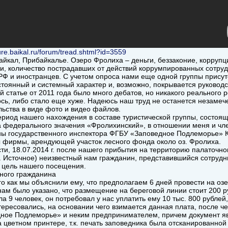
ture.baikal.ru/forum/tread.shtml?id=3559
Байкал, Прибайкалье. Озеро Фролиха – деньги, беззаконие, коррупц
и, количество пострадавших от действий коррумпированных сотру
РФ и иностранцев. С учетом опроса нами еще одной группы присут
стоянный и системный характер и, возможно, покрывается руковод
 статье от 2011 года было много дебатов, но никакого реального ре
сь, либо стало еще хуже. Надеюсь наш труд не останется незамеч
льства в виде фото и видео файлов.
период нашего нахождения в составе туристической группы, состоя
а федерального значения «Фролихинский», в отношении меня и ч
ны государственного инспектора ФГБУ «Заповедное Подлеморье» К
 фирмы, арендующей участок лесного фонда около оз. Фролиха.
сти, 18.07.2014 г. после нашего прибытия на территорию палаточног
з. Источное) неизвестный нам гражданин, представившийся сотру
 цель нашего посещения.
ного гражданина
го как мы объяснили ему, что предполагаем 6 дней провести на оз
нам было указано, что размещение на береговой линии стоит 200 руб
а 9 человек, он потребовал у нас уплатить ему 10 тыс. 800 рублей,
ересовались, на основании чего взимается данная плата, после 
ное Подлеморье» и неким предпринимателем, причем документ явн
а цветном принтере, т.к. печать заповедника была отсканированно