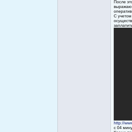
После эт
выражающ
оператив
С учетом
осуществ
заплатит
http://w
с 04 мин