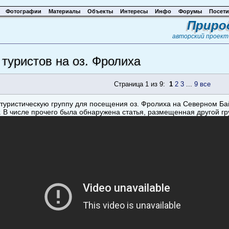
Фотографии
Материалы
Объекты
Интересы
Инфо
Форумы
Посети
Приро
авторский проек
туристов на оз. Фролиха
Страница 1 из 9:
1
2
3
...
9
все
туристическую группу для посещения оз. Фролиха на Северном Ба
. В числе прочего была обнаружена статья, размещенная другой гру