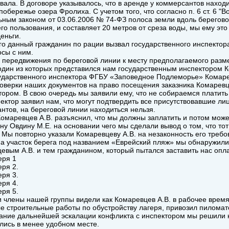
овала. В договоре указывалось, что в аренде у коммерсантов наход
 побережье озера Фролиха. С учетом того, что согласно п. 6 ст. 6 
ным законом от 03.06.2006 № 74-ФЗ полоса земли вдоль берегово
го пользования, и составляет 20 метров от среза воды, мы ему это
еньги.
го данный гражданин по рации вызвал государственного инспектор
осы с ним.
 передвижения по береговой линии к месту предполагаемого разм
один из которых представился нам государственным инспектором 
ударственного инспектора ФГБУ «Заповедное Подлеморье» Комаре
оверки наших документов на право посещения заказника Комаревц
тором. В свою очередь мы заявили ему, что не собираемся платить 
пектор заявил нам, что могут подтвердить все присутствовавшие ли
нтов, на береговой линии находиться нельзя.
омаревцев А.В. разъяснил, что мы должны заплатить и потом мож
ну Овдину М.Е. на основании чего мы сделали вывод о том, что то
. Мы повторно указали Комаревцеву А.В. на незаконность его треб
а участок берега под названием «Еврейский пляж» мы обнаружили
евым А.В. и тем гражданином, который пытался заставить нас опла
еря 1
еря 2.
еря 3.
еря 4.
еря 5.
и члены нашей группы видели как Комаревцев А.В. в рабочее врем
е строительные работы по обустройству лагеря, привозил пиломат
ание дальнейшей эскалации конфликта с инспектором мы решили не
лись в менее удобном месте.