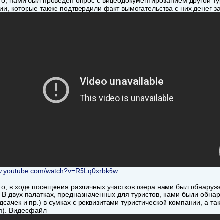
го, нами был проведен опрос с видеодокументированием другой ту
ии, которые также подтвердили факт вымогательства с них денег 
ww.youtube.com/watch?v=R5Lq0xrbk6w
го, в ходе посещения различных участков озера нами был обнаруж
 В двух палатках, предназначенных для туристов, нами были обна
одсачек и пр.) в сумках с реквизитами туристической компании, а 
я). Видеофайл