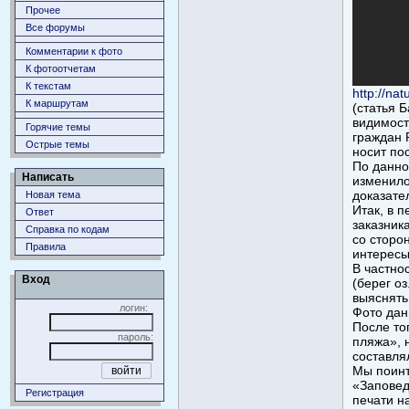
Прочее
Все форумы
Комментарии к фото
К фотоотчетам
К текстам
http://na
К маршрутам
(статья 
видимост
Горячие темы
граждан 
Острые темы
носит по
По данной
Написать
изменило
доказате
Новая тема
Итак, в 
Ответ
заказник
Справка по кодам
со сторо
Правила
интересы
В частно
Вход
(берег о
выяснять
логин:
Фото дан
После то
пароль:
пляжа», 
составлял
Мы поинт
«Заповед
Регистрация
печати н