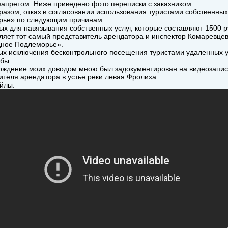
апретом. Ниже приведено фото переписки с заказником.
разом, отказ в согласовании использования туристами собственн
рье» по следующим причинам:
вых для навязывания собственных услуг, которые составляют 1500 
ляет тот самый представитель арендатора и инспектор Комаревцев 
ное Подлеморье».
рых исключения бесконтрольного посещения туристами удаленных у
бы.
рждение моих доводом мною был задокументирован на видеозапись
ителя арендатора в устье реки левая Фролиха.
йлы: