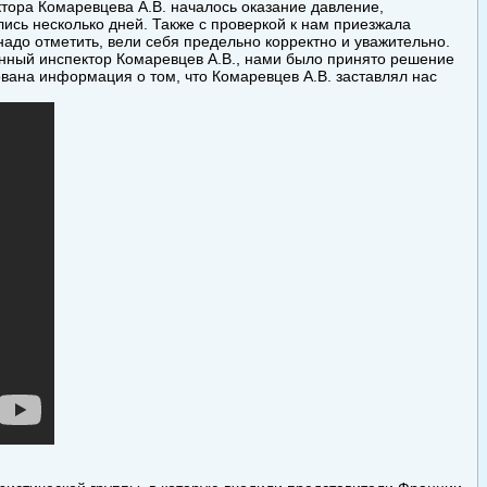
ктора Комаревцева А.В. началось оказание давление,
ись несколько дней. Также с проверкой к нам приезжала
адо отметить, вели себя предельно корректно и уважительно.
енный инспектор Комаревцев А.В., нами было принято решение
вана информация о том, что Комаревцев А.В. заставлял нас