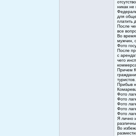
отсутств
никак не
Федераль
для обще
платить д
После че
все вопр
Во время
мужчин, 
Фото гос
После пр
с аренда
чего инс
коммерса
Причем К
граждани
туристов
Прибыв н
Комаревц
Фото лаг
Фото лаг
Фото лаг
Фото лаг
Фото лаг
Я лично 
различны
Во избеж
размести