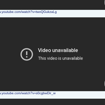
ww.youtube.com/watch?v=twxQGukzaLg
ww.youtube.com/watch?v=s0cgbwDir_w