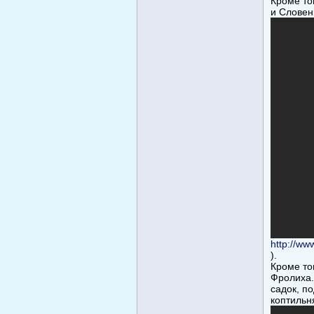
Кроме то
и Словен
http://w
).
Кроме то
Фролиха.
садок, п
коптильн