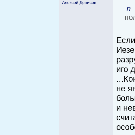
Алексей Денисов
n_
по
Если
Иезе
разр
иго 
...К
не я
боль
и не
счит
особ