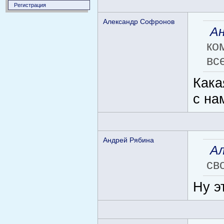
Регистрация
Aлександр Софронов
Ан
ко
вс
Кака
с нам
Андрей Рябина
A
сво
Ну э