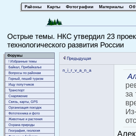
Районы
Карты
Фотографии
Материалы
Об
Острые темы. НКС утвердил 23 проек
технологического развития России
Форумы
Предыдущая
! Избранные темы
Байкал, Прибайкалье
n_i_r_v_a_n_a
Вопросы по районам
Ал
Горный, пеший туризм
ре
Ищу попутчиков
Транспорт
за
Снаряжение
вр
Связь, карты, GPS
Организация поездок
Из
Фототехника и фото
отс
Животныe и растения
Охрана природы
География, геология
Алек