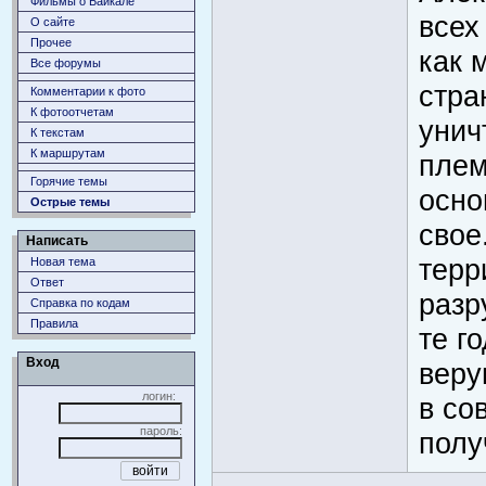
Фильмы о Байкале
всех
О сайте
Прочее
как 
Все форумы
стра
Комментарии к фото
К фотоотчетам
унич
К текстам
К маршрутам
плем
Горячие темы
осно
Острые темы
свое
Написать
терр
Новая тема
Ответ
разр
Справка по кодам
Правила
те г
Вход
веру
логин:
в со
пароль:
полу