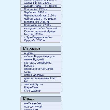
Холодный, н/к, 2300 м
Хушатэ-Дабан, н/к, 1800 м
Хэлгин, н/к, 2395 м
Черби, н/к, 2420 м
Чертановский, н/к, 2130 м
Чойган-Дабан, н/к, 1931 м
Шерпов, н/к, 2580 м
Шутхулай, н/к, 2280 м
выход на хребет Большой
Саян от верховий Дунда-
Гол, н/к, 2280 м
с Зун-Хадаруса на Хи-
Оруг, н/к, 2390 м
Селения
Андаган
изба на Барун-Хадарусе
летник Булунай
пастушье зимовьё на
Бурсаге
зимовьё в устье Саган-
Сэра
летник Хадарус
дома на источниках Хойто-
Гол
зимовьё Хутэл
Шара-Тала
улус Шаснур
Реки
Ак-Оюкч-Хем
Ара-Шутхулай
Аржан-Хем