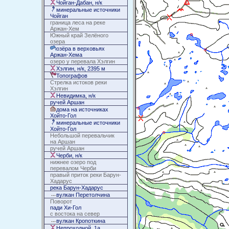
Чойган-Дабан, н/к
минеральные источники
Чойган
граница леса на реке
Аржан-Хем
Южный край Зелёного
озера
озёра в верховьях
Аржан-Хема
озеро у перевала Хэлгин
Хэлгин, н/к, 2395 м
Топографов
Стрелка истоков реки
Хэлгин
Невидимка, н/к
ручей Аршан
дома на источниках
Хойто-Гол
минеральные источники
Хойто-Гол
Небольшой перевальчик
на Аршан
ручей Аршан
Черби, н/к
нижнее озеро под
перевалом Черби
правый приток реки Барун-
Хадарус
река Барун-Хадарус
вулкан Перетолчина
Поворот
пади Хи-Гол
с востока на север
вулкан Кропоткина
Непроходной, 1а