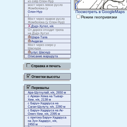
из озёр Олон-Нур
мост через левое русло
Жомболока (у
Посмотреть в GoogleMaps
Олон-Нур
)
Режим геопривязки
Мост через правое русло
Жомболока (у Олон-Нур)
Дэдэ-Хутел, н/к
От дороги отходит тропа
на Дэдэ-Хутэл
Шара-Тала
Андаган
Мост через озеро у
Шаснура
улус Шаснур
Описание маршрута
Справка и печать
Отметки высоты
Перевалы
Ара-Шутхулай, н/к, 2650 м
с Аржан-Хема на Тывар-
Хем, н/к, 2138 м
с Барун-Хадаруса на
Саган-Шулуту, н/к, 2280 м
с Барун-Хадаруса на Ак-
Оюкч-Хем, н/к, 2395 м
с притока Барун-Хадаруса
на Зун-Хадарус, н/к,
2450 м