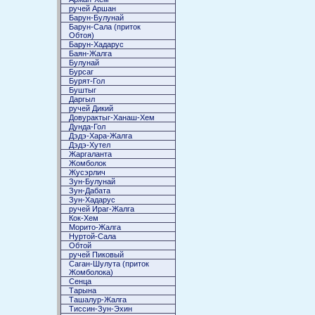
ручей Аршан
Барун-Булунай
Барун-Сала (приток
Обтоя)
Барун-Хадарус
Баян-Жалга
Булунай
Бурсаг
Бурят-Гол
Буштыг
Даргыл
ручей Дикий
Довурактыг-Ханаш-Хем
Дунда-Гол
Дэдэ-Хара-Жалга
Дэдэ-Хутел
Жаргаланта
Жомболок
Жусэрлич
Зун-Булунай
Зун-Дабата
Зун-Хадарус
ручей Ираг-Жалга
Кок-Хем
Морито-Жалга
Нуртой-Сала
Обтой
ручей Пиковый
Саган-Шулута (приток
Жомболока)
Сенца
Тарына
Ташалур-Жалга
Тиссин-Зун-Эхин