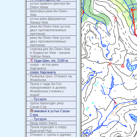
устье правого притока Ак-
Оюкч-Хема
верховья реки Ак-Оюкч-
Хем
устье реки Довурактыг-
Ханаш-Хем
река Ак-Оюкч-Хем (устья
двух противоположных
притоков)
река Ак-Оюкч-Хем (устья
двух противоположных
притоков)
стрелка рек Ак-Оюкч-Хем
и Ходештыг-Хем - начало
Чойган-Хема
Урда-Шан, н/к, 2100 м.
озеро - исток реки
Харганата
озеро Харганата
Развилка троп. Отворот на
Жомболок
Тропа с пади Хи-Гол
поворачивает в долину
Жомболока стоянки с
водой
Тухэрэн
тропа переходит реку
Саган-Сэр
зимовьё в устье Саган-
Сэра
Тухэрэн
Брод через Хакту
Тропа подходит к озеру
Бурсагай-Нур
Отворот с тропы к одному