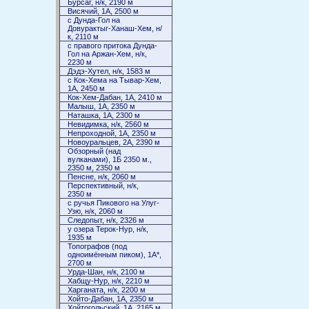
Бурсаг, н/к, 2190 м
Висячий, 1А, 2500 м
с Дунда-Гол на
Довурактыг-Ханаш-Хем, н/
к, 2110 м
с правого притока Дунда-
Гол на Аржан-Хем, н/к,
2230 м
Дэдэ-Хутел, н/к, 1583 м
с Кок-Хема на Тывар-Хем,
1А, 2450 м
Кок-Хем-Дабан, 1А, 2410 м
Малыш, 1А, 2350 м
Наташка, 1А, 2300 м
Невидимка, н/к, 2560 м
Непроходной, 1А, 2350 м
Новоуральцев, 2А, 2390 м
Обзорный (над
вулканами), 1Б 2350 м.,
2350 м, 2350 м
Пенсне, н/к, 2060 м
Перспективный, н/к,
2350 м
с ручья Пикового на Улуг-
Узю, н/к, 2060 м
Следопыт, н/к, 2326 м
у озера Терок-Нур, н/к,
1935 м
Топографов (под
одноимённым пиком), 1А*,
2700 м
Урда-Шан, н/к, 2100 м
Хабщу-Нур, н/к, 2210 м
Харганата, н/к, 2200 м
Хойто-Дабан, 1А, 2350 м
Хойтогольский, 1А, 2165 м