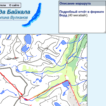
Описание маршрута
тели
О сайте
да Байкала
Подробный отчёт в формате
Ворд
(40 мегабайт).
олина Вулканов