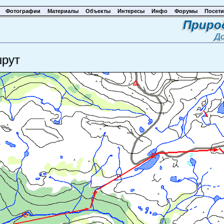
Фотографии
Материалы
Объекты
Интересы
Инфо
Форумы
Посети
Приро
Д
шрут