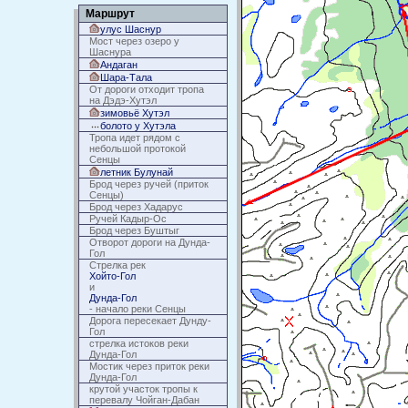
Маршрут
улус Шаснур
Мост через озеро у
Шаснура
Андаган
Шара-Тала
От дороги отходит тропа
на Дэдэ-Хутэл
зимовьё Хутэл
болото у Хутэла
Тропа идет рядом с
небольшой протокой
Сенцы
летник Булунай
Брод через ручей (приток
Сенцы)
Брод через Хадарус
Ручей Кадыр-Ос
Брод через Буштыг
Отворот дороги на Дунда-
Гол
Стрелка рек
Хойто-Гол
и
Дунда-Гол
- начало реки Сенцы
Дорога пересекает Дунду-
Гол
стрелка истоков реки
Дунда-Гол
Мостик через приток реки
Дунда-Гол
крутой участок тропы к
перевалу Чойган-Дабан