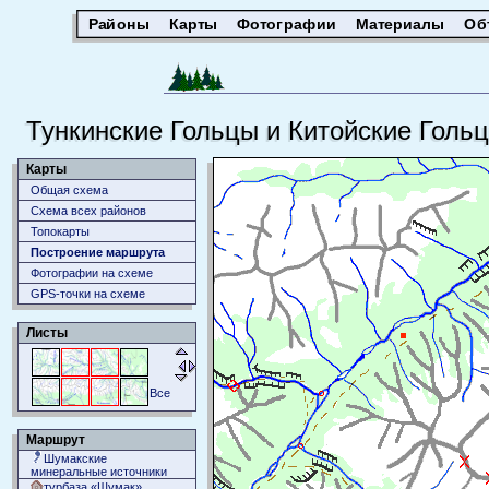
Районы
Карты
Фотографии
Материалы
Об
Тункинские Гольцы и Китойские Голь
Карты
Общая схема
Схема всех районов
Топокарты
Построение маршрута
Фотографии на схеме
GPS-точки на схеме
Листы
Все
Маршрут
Шумакские
минеральные источники
турбаза «Шумак»