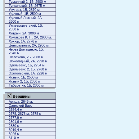
Туманный 2, 1Б, 2900 м
Тункинский, 1Б, 2675 м
Угутэрэ, 1Б, 2870 м
Удачный, 1Б, 2500 м
Удачный Ложный, 2А,
2600 м
Университетский, 1Б,
2550 м
Хитрый, 2А, 3000 м
Хомякова К. П., 2А, 2980 м.
Хохюр, 1А, 2776 м
Центральный, 2А, 2950 м.
Через Домашнюю, 1Б,
2340 м
Шелехова, 2Б, 2600 м
Шоколадный, 2А, 2990 м
Эдельвейс, 1Б, 2754 м
Эдельвейс 2, 1Б, 2760 м
Эхегольский, 1А, 2226 м
Ясный, 1Б, 2500 м
Ясный 2, 1Б, 2650 м
Табуретка, 1Б, 2850 м
Вершины
Ариша, 2645 м.
Саянский Барс
2584,4 м
2678, 2678 м, 2678 м
2777,9 м
2801,6 м
2830 м
3019,4 м
3026 м
3110 м