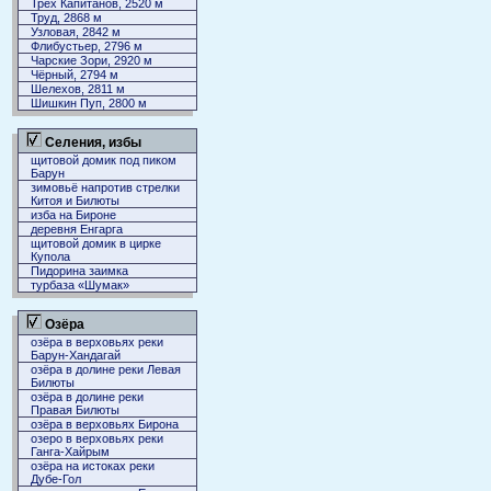
Трёх Капитанов, 2520 м
Труд, 2868 м
Узловая, 2842 м
Флибустьер, 2796 м
Чарские Зори, 2920 м
Чёрный, 2794 м
Шелехов, 2811 м
Шишкин Пуп, 2800 м
Селения, избы
щитовой домик под пиком
Барун
зимовьё напротив стрелки
Китоя и Билюты
изба на Бироне
деревня Енгарга
щитовой домик в цирке
Купола
Пидорина заимка
турбаза «Шумак»
Озёра
озёра в верховьях реки
Барун-Хандагай
озёра в долине реки Левая
Билюты
озёра в долине реки
Правая Билюты
озёра в верховьях Бирона
озеро в верховьях реки
Ганга-Хайрым
озёра на истоках реки
Дубе-Гол