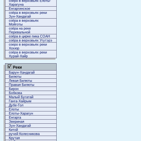
озеро в верховьях Елоты-
Харагуна
Енгаргинское
озёра в верховьях реки
Зун-Хандагай
озёра в верховьях
Мойготы
озёра на реке
Перевальной
озёра в цирке пика СОАН
озёра в верховьях Угутэрэ
озеро в верховьях реки
Хохюр
озёра в верховьях реки
Хурай-Хайр
Реки
Барун-Хандагай
Билюты
Левая Билюты
Правая Билюты
Бирон
Бобкова
Малый Бугатай
Ганга-Хайрым
Дубе-Гол
Елоты
Елоты-Харагун
Енгарга
Звериная
Зун-Хандагай
Китой
ручей Колесникова
Крутая