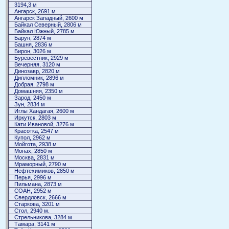
3194,3 м
Ангарск, 2691 м
Ангарск Западный, 2600 м
Байкал Северный, 2806 м
Байкал Южный, 2785 м
Барун, 2874 м
Башня, 2836 м
Бирон, 3026 м
Буревестник, 2929 м
Вечерняя, 3120 м
Динозавр, 2820 м
Дипломник, 2896 м
Добрая, 2798 м
Домашняя, 2350 м
Зарод, 2450 м
Зун, 2834 м
Иглы Хандагая, 2600 м
Иркутск, 2803 м
Кати Ивановой, 3276 м
Красотка, 2547 м
Купол, 2962 м
Мойгота, 2938 м
Монах, 2850 м
Москва, 2831 м
Мраморный, 2790 м
Нефтехимиков, 2850 м
Перья, 2996 м
Пильмана, 2873 м
СОАН, 2952 м
Свердловск, 2666 м
Старкова, 3201 м
Стол, 2940 м.
Стрельникова, 3284 м
Тамара, 3141 м