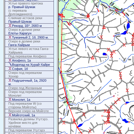
Устье правого притока
р. Правый Шумак
(с перевала
Долгожданного)
Слияние истоков реки
Правый Шумак
Рекорд, 1Б*, 2683 м
Озеро в долине реки
Елоты-Харагун
Туманный 2, 1б, 2900 м.
Озеро в долине реки
Ганга-Хайрым
Устье левого истока Ганга-
Хайрыма
Под перевалом Апофеоз
Апофеоз, 1а
Водопад на Хурай-Хайре
София, 1б
Озеро под перевалом
Хохюр
Подушечный, 1а, 2920
м.
Озеро под Желанным
Озеро под перевалом
Монолит
Монолит, 1а
Под перевалом W (со
стороны Мойготы)
Верхнее озеро на Мойготе
Мойготский, 1а
Развилка долины Угутэрэ.
Удобное место для
ночёвки.
Под перевалом Угутэрэ