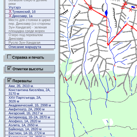
Большое озеро в долине
реки
Угутэрэ
Тункинский, 1б
Динозавр, 1а
Место для стоянки в цирке
пер. Динозавр (со стороны
Зун-Хандагая) - зеленая
площадка среди морен
Озеро под перевалом
Динозавр
Русло Зун-Хандагая
Описание маршрута
Справка и печать
Отметки высоты
Перевалы
Ажи, 2Б, 2610 м.
Константина Киселёва, 2А,
3170 м
XXV Партсъезда, 2А,
3026 м
Академический, 1Б, 2998 м
Амфитеатр, 2А, 2800 м
Ангарский, 1Б, 2617 м
Антирекорд, 1Б-2А, 2870 м
Апофеоз, 1А, 2820 м
Аэлита, 1А, 2650 м.
Байконур, 1А, 2820 м
Бастион, 1А-1Б, 2724 м