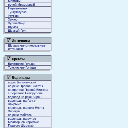
Мойготы
ручей Мраморный
Перевальная
Тунгумбурка
Угутэрэ
Хохюр
Хурай-Хайр
Шумак
Шумгай-Гол
Источники
Шумакские минеральные
источники
Хребты
Билютские Гольцы
Тункинские Гольцы
Водопады
порог Билютинский
на реке Правая Билюты
на притоке Правой Билюты
с перевала Белоруссия
водопад на реке Бирон
водопады на Ганга-
Хайрыме
водопады на реке Елоты-
Харагун
на реке Мойготы
водопады на ручье
Мраморном (притоке
Правого Шумака)