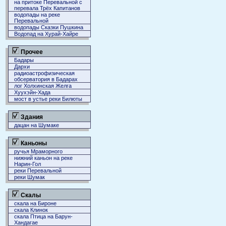
на притоке Перевальной с
перевала Трёх Капитанов
водопады на реке
Перевальной
водопады Сказки Пушкина
Водопад на Хурай-Хайре
Прочее
Бадары
Дархи
радиоастрофизическая
обсерватория в Бадарах
лог Холхинская Желга
Хуухэйн-Хада
мост в устье реки Билюты
Здания
дацан на Шумаке
Каньоны
ручья Мраморного
нижний каньон на реке
Нарин-Гол
реки Перевальной
реки Шумак
Скалы
скала на Бироне
скала Клинок
скала Птица на Барун-
Хандагае