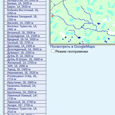
Белоруссия, 2А, 2600 м
Бепкан, 1А, 2635 м
Бирон, 1А, 2630 м
Бобкова Восточный, 1Б,
2450 м
Бобкова Западный, 1Б,
2350 м
Василёк, 1А, 2382 м
Весёлых Туристов, 1А,
2481 м
Ветреный, 1Б, 2608 м
Возрождения, 1А, 2338 м
Вредный, 1Б-2А, 2656 м
Грозный, 1Б, 2765 м
Динозавр, 1А, 2400 м
Посмотреть в GoogleMaps
Долгожданный, 1А, 2840 м
Режим геопривязки
Дубекрут, 1Б, 2350 м
Дубль-В, 1А, 2600 м
Дубль-В Штрих, 1Б, 2680 м
Желанный, 1А, 2700 м
ЗИК, 1Б, 2580 м
Зарод, 1Б, 2400 м
Иванникова, 1Б, 2520 м
Изумрудных Озёр, 1Б,
2714 м
Иркутянин, 2Б, 2900 м
Калинина Ложный, 2А,
2993 м
Крупенина, 2А, 2500 м
Лавинный Ложный, 1А*,
2730 м
Лавинный, 1Б, 2748 м
Лазаря, 1Б*, 2700 м
Ленивых Туристов, 1А,
2510 м