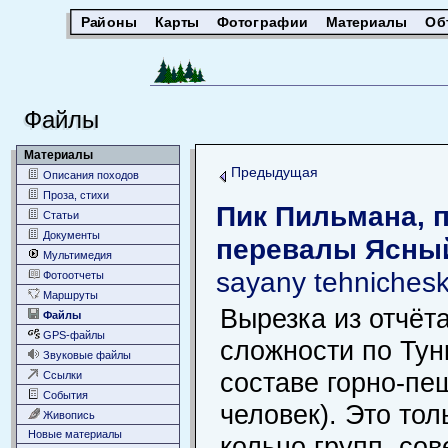
Районы
Карты
Фотографии
Материалы
Об
Файлы
Материалы
Предыдущая
Описания походов
Проза, стихи
Пик Пильмана, 
Статьи
Документы
перевалы Ясный
Мультимедия
sayany tehnichesk
Фотоотчеты
Маршруты
Вырезка из отчёт
Файлы
GPS-файлы
сложности по Тун
Звуковые файлы
составе горно-пе
Ссылки
События
человек). Это тол
Живопись
Новые материалы
кольцо групп, сов