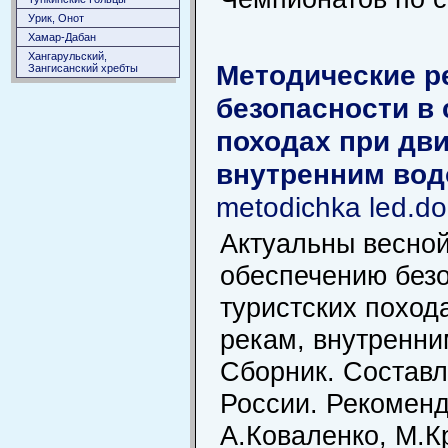
Урик, Онот
Хамар-Дабан
Хангарульский,
Методические р
Зангисанский хребты
безопасности в
походах при дв
внутренним вод
metodichka led.do
Актуальны весной
обеспечению без
туристских поход
рекам, внутренни
Сборник. Состав
России. Рекоменд
А.Коваленко, М.К