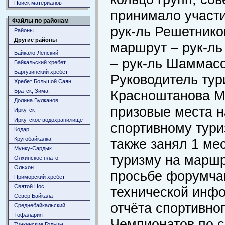
Поиск материалов
принимало участи
Файлы по районам
рук-ль Решетнико
Районы
Другие районы
маршрут – рук-ль
Байкало-Ленский
– рук-ль Шаммасо
Байкальский хребет
Баргузинский хребет
Руководитель тури
Хребет Большой Саян
Братск, Зима
Красноштанова М.
Долина Вулканов
призовые места н
Иркутск
Иркутское водохранилище
спортивному тури
Кодар
Кругобайкалка
также занял 1 ме
Мунку-Сардык
туризму на маршр
Олхинское плато
Ольхон
просьбе форумчан
Приморский хребет
Святой Нос
технической инфо
Север Байкала
отчёта спортивно
Среднебайкальский
Тофалария
Чемпионатов по с
Тункинские Гольцы