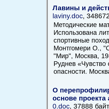
Лавины и дейст
laviny.doc
, 34867
Методические мат
Использована лит
спортивные походы
Монтгомери О., "
"Мир", Москва, 198
Руднев «Чувство 
опасности. Москв
О перепрофилир
основе проекта
0.doc
, 37888 бай