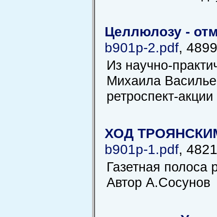
Целлюлозу - отм
b901p-2.pdf
, 489
Из научно-практи
Михаила Васильев
ретроспект-акции
ХОД ТРОЯНСКИ
b901p-1.pdf
, 482
Газетная полоса 
Автор А.Сосунов