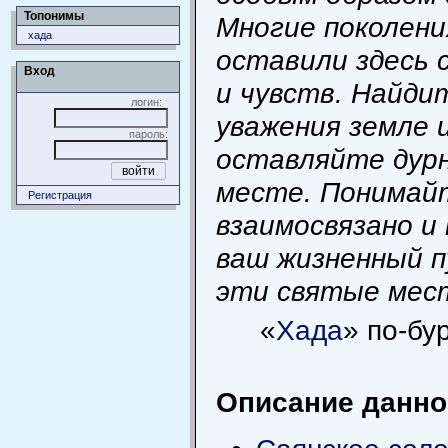
Топонимы
Многие поколени
хада
оставили здесь 
Вход
и чувств. Найди
логин:
уважения земле и
пароль:
оставляйте дурн
месте. Понимайт
Регистрация
взаимосвязано и
ваш жизненный п
эти святые мес
«
Хада
» по-бу
Описание данног