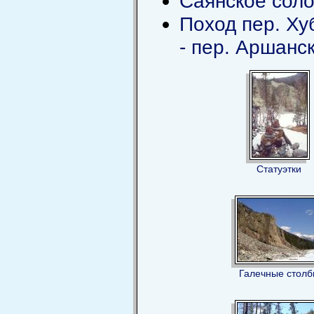
Саянское соло
Поход пер. Хубу
- пер. Аршанс
Статуэтки
Галечные стол