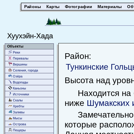
Районы
Карты
Фотографии
Материалы
Об
Хуухэйн-Хада
Объекты
Реки
Район:
Перевалы
Тункинские Гольц
Вершины
Селения, города
Озёра
Высота над уров
Водопады
Каньоны
Находится на
Источники
ниже
Шумакских 
Скалы
Хребты
Замечательно
Заливы
Мысы
которые располо
Острова
Пещеры