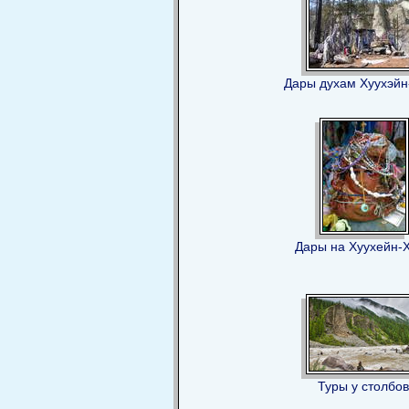
Дары духам Хуухэйн
Дары на Хуухейн-
Туры у столбо