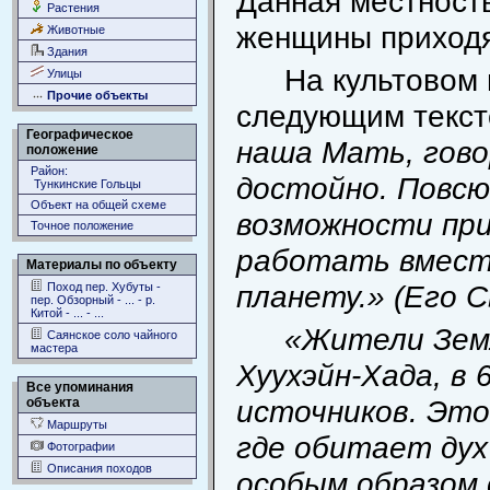
Данная местность
Растения
женщины приходя
Животные
Здания
На культовом 
Улицы
Прочие объекты
следующим текс
Географическое
наша Мать, гово
положение
Район:
достойно. Повсю
Тункинские Гольцы
Объект на общей схеме
возможности при
Точное положение
работать вместе
Материалы по объекту
планету.» (Его 
Поход пер. Хубуты -
пер. Обзорный - ... - р.
Китой - ... - ...
«Жители Зем
Саянское соло чайного
мастера
Хуухэйн-Хада, в
Все упоминания
источников. Это
объекта
Маршруты
где обитает дух
Фотографии
Описания походов
особым образом 