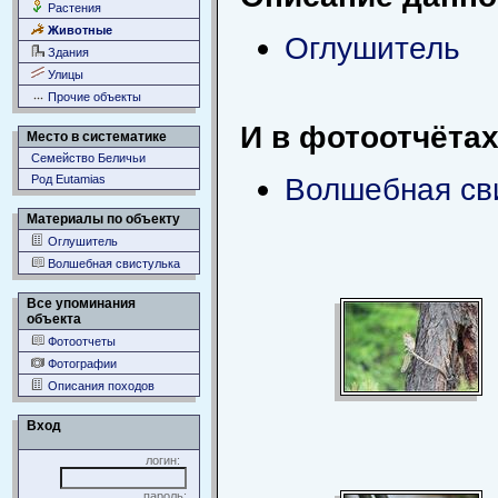
Растения
Животные
Оглушитель
Здания
Улицы
Прочие объекты
И в фотоотчётах
Место в систематике
Семейство Беличьи
Волшебная св
Род Eutamias
Материалы по объекту
Оглушитель
Волшебная свистулька
Все упоминания
объекта
Фотоотчеты
Фотографии
Описания походов
Вход
логин:
пароль: