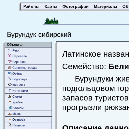
Районы
Карты
Фотографии
Материалы
Об
Бурундук сибирский
Объекты
Реки
Латинское назва
Перевалы
Вершины
Семейство:
Бели
Селения, города
Озёра
Бурундуки жив
Водопады
Каньоны
подгольцовом го
Источники
запасов туристов
Скалы
Хребты
прогрызли рюкзак
Заливы
Мысы
Острова
Описание данног
Пещеры