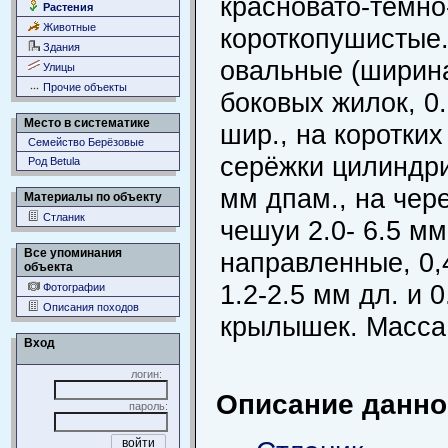
красновато-тёмно
Растения
Животные
короткопушистые.
Здания
овальные (ширина
Улицы
Прочие объекты
боковых жилок, 0.5
Место в систематике
шир., на коротких
Семейство Берёзовые
серёжки цилиндрич
Род Betula
мм дпам., на чер
Материалы по объекту
Стланик
чешуи 2.0- 6.5 мм
Все упоминания
направленные, 0,
объекта
1.2-2.5 мм дл. и 
Фотографии
Описания походов
крылышек. Масса 
Вход
логин:
Описание данног
пароль: