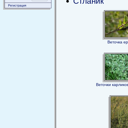
Стланик
Регистрация
Веточка е
Веточки карлико