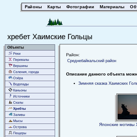
Районы
Карты
Фотографии
Материалы
Об
хребет Хаимские Гольцы
Объекты
Реки
Район:
Перевалы
Среднебайкальский район
Вершины
Селения, города
Описание данного объекта можн
Озёра
Зимняя сказка Хаимских Гол
Водопады
Каньоны
Источники
Скалы
Хребты
Заливы
Мысы
Японские мотивы 
Острова
Пещеры