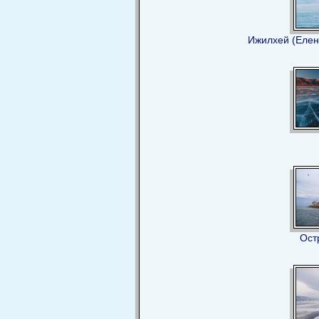
Ижилхей (Елен
Ост