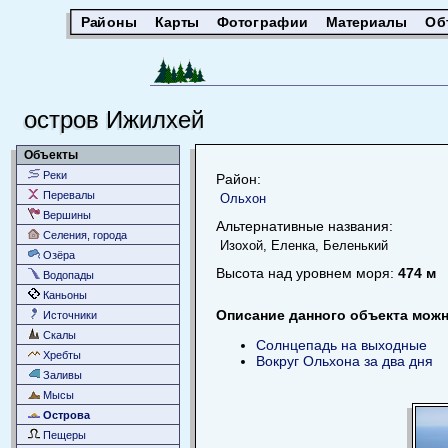
Районы
Карты
Фотографии
Материалы
Об
остров Ижилхей
Объекты
Реки
Район:
Перевалы
Ольхон
Вершины
Альтернативные названия:
Селения, города
Изохой, Еленка, Беленький
Озёра
Высота над уровнем моря:
474 м
Водопады
Каньоны
Описание данного объекта можно
Источники
Скалы
Солнцепадь на выходные
Хребты
Вокруг Ольхона за два дня
Заливы
Мысы
Острова
Пещеры