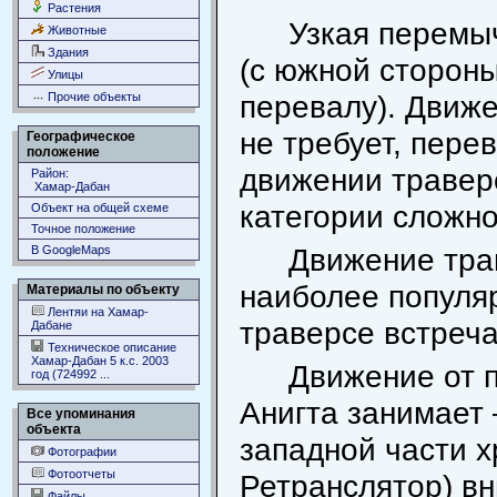
Растения
Узкая перемыч
Животные
Здания
(с южной стороны
Улицы
перевалу). Движе
Прочие объекты
не требует, пере
Географическое
положение
движении травер
Район:
Хамар-Дабан
категории сложно
Объект на общей схеме
Точное положение
Движение трав
В GoogleMaps
наиболее популя
Материалы по объекту
Лентяи на Хамар-
траверсе встреч
Дабане
Техническое описание
Хамар-Дабан 5 к.с. 2003
Движение от 
год (724992 ...
Анигта занимает 
Все упоминания
объекта
западной части х
Фотографии
Фотоотчеты
Ретранслятор) вн
Файлы