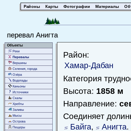
Районы
Карты
Фотографии
Материалы
Об
перевал Анигта
Объекты
Реки
Район:
Перевалы
Хамар-Дабан
Вершины
Селения, города
Озёра
Категория трудно
Водопады
Каньоны
Высота:
1858 м
Источники
Скалы
Направление:
се
Хребты
Заливы
Соединяет долин
Мысы
Острова
Байга
,
Анигта
.
Пещеры