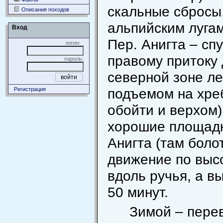
скальные сбросы
Описания походов
альпийским лугам
Вход
Пер. Анигта – спу
логин:
правому притоку д
пароль:
северной зоне ле
подъемом на хреб
Регистрация
обойти и верхом)
хорошие площадки
Анигта (там болот
движение по высо
вдоль ручья, а в
50 минут.
Зимой – перев