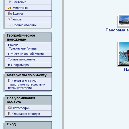
Растения
Животные
Здания
Улицы
Прочие объекты
Панорама в
Географическое
положение
Район:
Тункинские Гольцы
Объект на общей схеме
Точное положение
В GoogleMaps
На
Материалы по объекту
Отчет о лыжном
туристском путешествии
пятой категории ...
Все упоминания
объекта
Фотографии
Описания походов
Вход