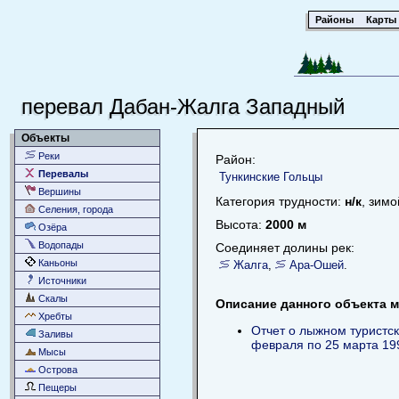
Районы
Карты
перевал Дабан-Жалга Западный
Объекты
Реки
Район:
Перевалы
Тункинские Гольцы
Вершины
Категория трудности:
н/к
, зимо
Селения, города
Высота:
2000 м
Озёра
Водопады
Соединяет долины рек:
Каньоны
Жалга
,
Ара-Ошей
.
Источники
Скалы
Описание данного объекта м
Хребты
Отчет о лыжном туристск
Заливы
февраля по 25 марта 199
Мысы
Острова
Пещеры