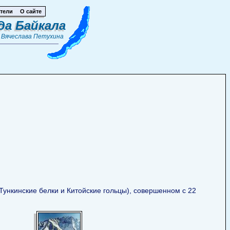
тели
О сайте
да Байкала
т
Вячеслава Петухина
Тункинские белки и Китойские гольцы), совершенном с 22