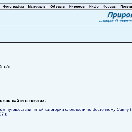
Фотографии
Материалы
Объекты
Интересы
Инфо
Форумы
Посети
Приро
авторский проек
й:
н/к
ожно найти в текстах:
ом путешествии пятой категории сложности по Восточному Саяну (
7 г.