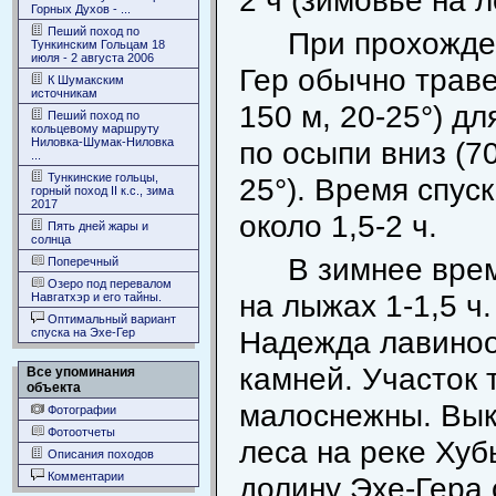
2 ч (зимовье на л
Горных Духов - ...
Пеший поход по
При прохожден
Тункинским Гольцам 18
июля - 2 августа 2006
Гер обычно траве
К Шумакским
источникам
150 м, 20-25°) дл
Пеший поход по
кольцевому маршруту
Ниловка-Шумак-Ниловка
по осыпи вниз (70
...
Тункинские гольцы,
25°). Время спус
горный поход II к.с., зима
2017
около 1,5-2 ч.
Пять дней жары и
солнца
В зимнее врем
Поперечный
Озеро под перевалом
на лыжах 1-1,5 ч
Навгатхэр и его тайны.
Оптимальный вариант
Надежда лавиноо
спуска на Эхе-Гер
камней. Участок 
Все упоминания
объекта
малоснежны. Выка
Фотографии
Фотоотчеты
леса на реке Хуб
Описания походов
Комментарии
долину Эхе-Гера 