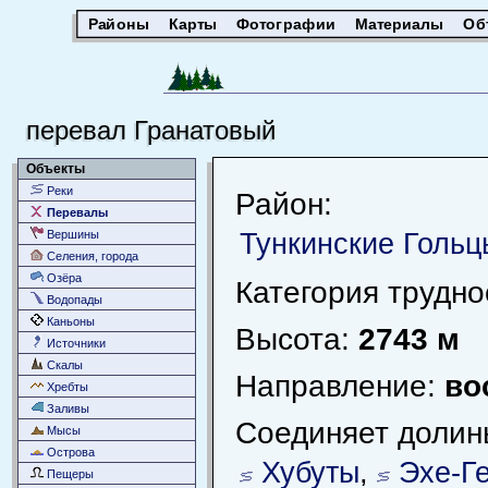
Районы
Карты
Фотографии
Материалы
Об
перевал Гранатовый
Объекты
Реки
Район:
Перевалы
Тункинские Гольц
Вершины
Селения, города
Озёра
Категория трудно
Водопады
Каньоны
Высота:
2743 м
Источники
Скалы
Направление:
во
Хребты
Заливы
Соединяет долин
Мысы
Острова
Хубуты
,
Эхе-Г
Пещеры