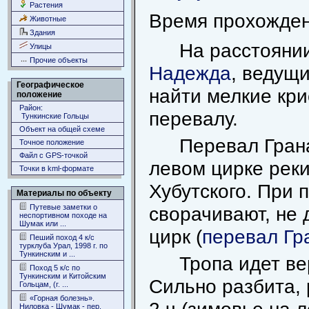
Растения
Время прохожден
Животные
Здания
На расстоянии
Улицы
Прочие объекты
Надежда
, ведущ
Географическое
найти мелкие кри
положение
Район:
перевалу.
Тункинские Гольцы
Объект на общей схеме
Перевал Гран
Точное положение
Файл с GPS-точкой
левом цирке реки
Точки в kml-формате
Хубутского. При 
Материалы по объекту
Путевые заметки о
сворачивают, не 
неспортивном походе на
Шумак или ...
цирк (
перевал Гр
Пеший поход 4 к/с
турклуба Урал, 1998 г. по
Тункинским и ...
Тропа идет ве
Поход 5 к/с по
Тункинским и Китойским
Сильно разбита, 
Гольцам, (г. ...
«Горная болезнь».
Ниловка - Шумак - пер.