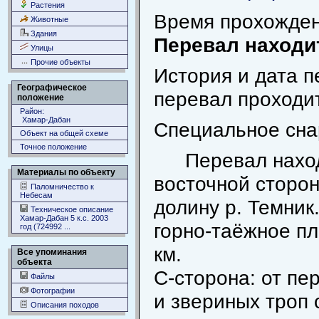
Растения
Время прохожден
Животные
Здания
Перевал находит
Улицы
Прочие объекты
История и дата 
Географическое
перевал проходи
положение
Район:
Хамар-Дабан
Специальное сна
Объект на общей схеме
Точное положение
Перевал нахо
Материалы по объекту
восточной сторон
Паломничество к
Небесам
долину р. Темник
Техническое описание
Хамар-Дабан 5 к.с. 2003
горно-таёжное п
год (724992 ...
км.
Все упоминания
объекта
С-сторона: от пе
Файлы
Фотографии
и звериных троп 
Описания походов