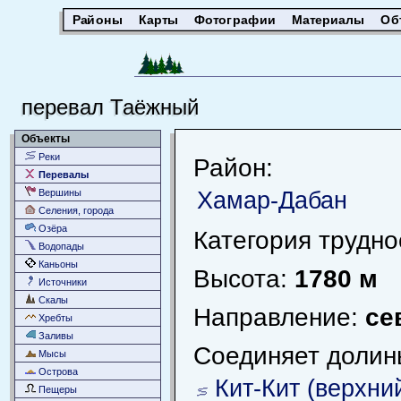
Районы
Карты
Фотографии
Материалы
Об
перевал Таёжный
Объекты
Реки
Район:
Перевалы
Хамар-Дабан
Вершины
Селения, города
Озёра
Категория трудно
Водопады
Каньоны
Высота:
1780 м
Источники
Скалы
Направление:
се
Хребты
Заливы
Соединяет долин
Мысы
Острова
Кит-Кит (верхни
Пещеры