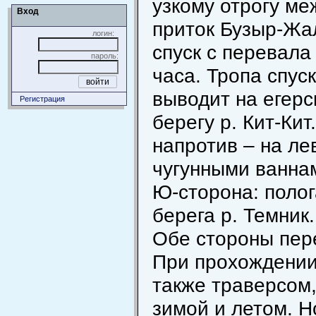
узкому отрогу ме
Вход
приток Бузыр-Жал
логин:
спуск с перевала 
пароль:
часа. Тропа спус
выводит на егерс
Регистрация
берегу р. Кит-Кит
напротив – на ле
чугунными ванна
Ю-сторона: полог
берега р. Темник.
Обе стороны пер
При прохождении 
также траверсом,
зимой и летом. Н