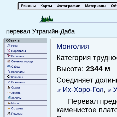
Районы
Карты
Фотографии
Материалы
Об
перевал Утрагийн-Даба
Объекты
Монголия
Реки
Перевалы
Категория трудно
Вершины
Селения, города
Высота:
2344 м
Озёра
Водопады
Каньоны
Соединяет долин
Источники
Их-Хоро-Гол
,
У
Скалы
Хребты
Заливы
Перевал пред
Мысы
каменистое плато
Острова
Пещеры