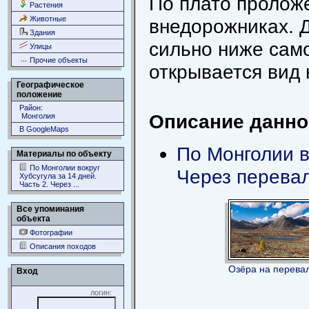
По плато пролож
Растения
Животные
внедорожниках. 
Здания
сильно ниже само
Улицы
Прочие объекты
открывается вид 
Географическое
положение
Район:
Описание данног
Монголия
В GoogleMaps
По Монголии в
Материалы по объекту
По Монголии вокруг
Через перева
Хубсугула за 14 дней.
Часть 2. Через ...
Все упоминания
объекта
Фотографии
Описания походов
Озёра на перева
Вход
логин: