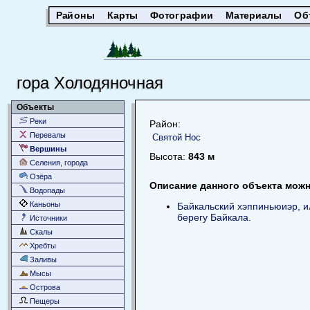
Районы
Карты
Фотографии
Материалы
Об
гора Холодяночная
Объекты
Реки
Район:
Перевалы
Святой Нос
Вершины
Высота:
843 м
Селения, города
Озёра
Описание данного объекта можно
Водопады
Каньоны
Байкальский хэппиньюиэр, и
берегу Байкала.
Источники
Скалы
Хребты
Заливы
Мысы
Острова
Пещеры