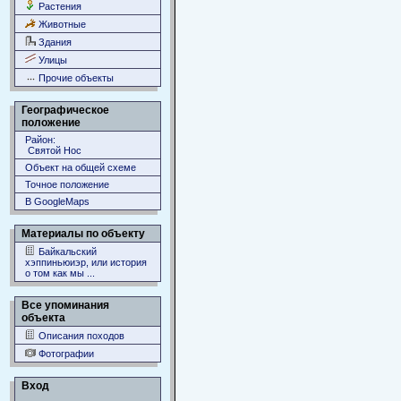
Растения
Животные
Здания
Улицы
Прочие объекты
Географическое
положение
Район:
Святой Нос
Объект на общей схеме
Точное положение
В GoogleMaps
Материалы по объекту
Байкальский
хэппиньюиэр, или история
о том как мы ...
Все упоминания
объекта
Описания походов
Фотографии
Вход