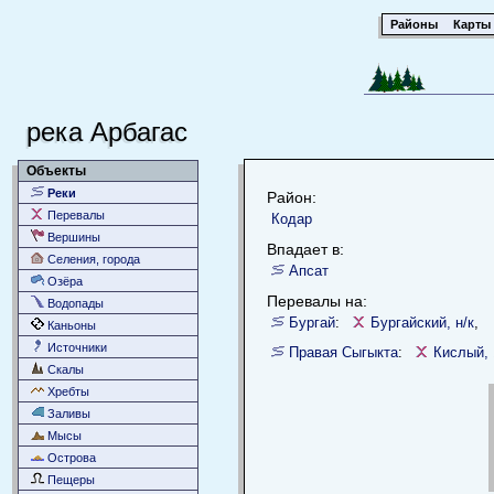
Районы
Карты
река Арбагас
Объекты
Реки
Район:
Перевалы
Кодар
Вершины
Впадает в:
Селения, города
Апсат
Озёра
Перевалы на:
Водопады
Бургай
:
Бургайский, н/к
,
Каньоны
Источники
Правая Сыгыкта
:
Кислый,
Скалы
Хребты
Заливы
Мысы
Острова
Пещеры