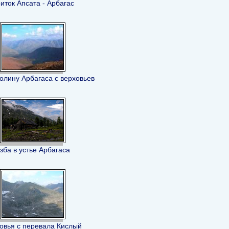
иток Апсата - Арбагас
олину Арбагаса с верховьев
зба в устье Арбагаса
овья с перевала Кислый