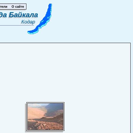
тели
О сайте
да Байкала
Кодар