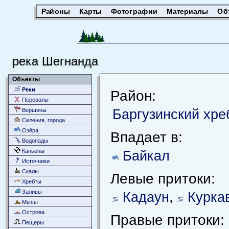
Районы
Карты
Фотографии
Материалы
Об
река Шегнанда
Объекты
Реки
Район:
Перевалы
Баргузинский хре
Вершины
Селения, города
Озёра
Впадает в:
Водопады
Каньоны
Байкал
Источники
Скалы
Левые притоки:
Хребты
Заливы
Кадаун
,
Курка
Мысы
Острова
Правые притоки:
Пещеры