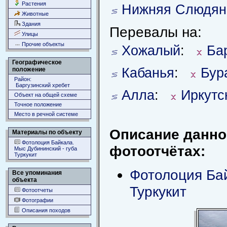
Растения
Нижняя Слюдян
Животные
Здания
Перевалы на:
Улицы
Прочие объекты
Хожалый
:
Ба
Географическое
Кабанья
:
Бур
положение
Район:
Баргузинский хребет
Алла
:
Иркутс
Объект на общей схеме
Точное положение
Место в речной системе
Описание данно
Материалы по объекту
Фотолоция Байкала.
фотоотчётах:
Мыс Дубининский - губа
Туркукит
Фотолоция Бай
Все упоминания
объекта
Туркукит
Фотоотчеты
Фотографии
Описания походов