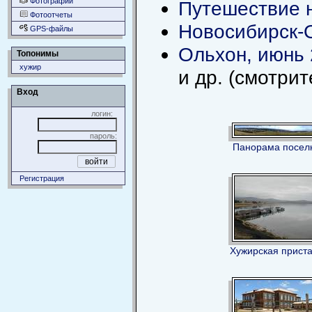
Фотографии
Путешествие 
Фотоотчеты
Новосибирск-
GPS-файлы
Ольхон, июнь
Топонимы
хужир
и др. (смотри
Вход
логин:
пароль:
Панорама посел
Регистрация
Хужирская прист