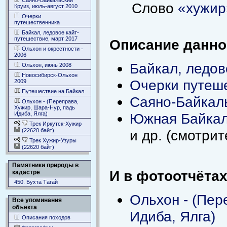
Саяно-Байкальский
Слово
«хужир
Круиз, июль-август 2010
Очерки
путешественника
Байкал, ледовое кайт-
путешествие, март 2017
Описание данног
Ольхон и окрестности -
2006
Байкал, ледов
Ольхон, июнь 2008
Новосибирск-Ольхон
Очерки путеш
2009
Путешествие на Байкал
Саяно-Байкаль
Ольхон - (Переправа,
Хужир, Шара-Нур, падь
Идиба, Ялга)
Южная Байкал
Трек Иркутск-Хужир
(22620 байт)
и др. (смотри
Трек Хужир-Узуры
(22620 байт)
Памятники природы в
И в фотоотчётах
кадастре
450. Бухта Тагай
Ольхон - (Пер
Все упоминания
объекта
Идиба, Ялга)
Описания походов