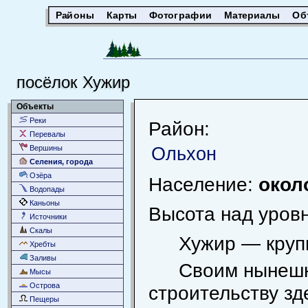
Районы
Карты
Фотографии
Материалы
Об
посёлок Хужир
Объекты
Реки
Район:
Перевалы
Ольхон
Вершины
Селения, города
Озёра
Население:
окол
Водопады
Каньоны
Высота над уров
Источники
Скалы
Хужир — круп
Хребты
Заливы
Своим нынешн
Мысы
Острова
строительству зд
Пещеры