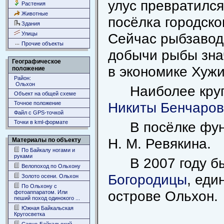
улус превратился
Растения
Животные
посёлка городско
Здания
Улицы
Сейчас рыбзавод
Прочие объекты
добычи рыбы зна
Географическое
в экономике Хужи
положение
Район:
Ольхон
Наиболее кру
Объект на общей схеме
Никиты Бенчаро
Точное положение
Файл с GPS-точкой
Точки в kml-формате
В посёлке фу
Н. M. Ревякина.
Материалы по объекту
По Байкалу ногами и
руками
В 2007 году 
Велопоход по Ольхону
Богородицы
, еди
Золото осени. Ольхон
По Ольхону с
острове Ольхон.
фотоаппаратом. Или
пеший поход одинокого ...
Южная Байкальская
Кругосветка