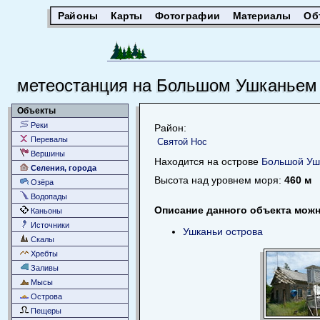
Районы
Карты
Фотографии
Материалы
Об
метеостанция на Большом Ушканьем
Объекты
Реки
Район:
Перевалы
Святой Нос
Вершины
Находится на острове
Большой Уш
Селения, города
Высота над уровнем моря:
460 м
Озёра
Водопады
Описание данного объекта можн
Каньоны
Источники
Ушканьи острова
Скалы
Хребты
Заливы
Мысы
Острова
Пещеры