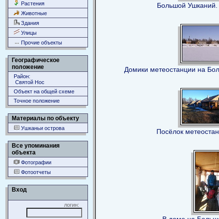
Растения
Большой Ушканий.
Животные
Здания
Улицы
Прочие объекты
Географическое
положение
Домики метеостанции на Бо
Район:
Святой Нос
Объект на общей схеме
Точное положение
Материалы по объекту
Ушканьи острова
Посёлок метеостан
Все упоминания
объекта
Фотографии
Фотоотчеты
Вход
логин: