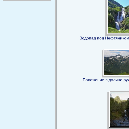
Водопад под Нефтяником
Положение в долине ру