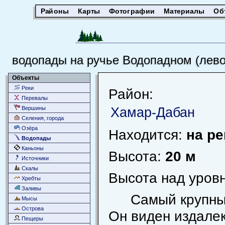
Районы
Карты
Фотографии
Материалы
Об
водопады на ручье Водопадном (лево
Объекты
Реки
Район:
Перевалы
Хамар-Дабан
Вершины
Селения, города
Озёра
Находится:
на р
Водопады
Каньоны
Высота:
20 м
Источники
Скалы
Высота над уров
Хребты
Заливы
Самый крупный
Мысы
Острова
Он виден издалек
Пещеры