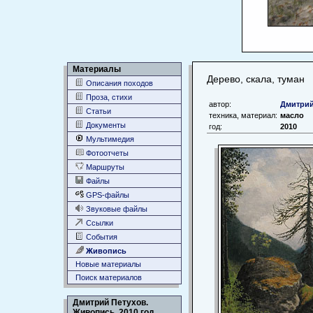
Материалы
Дерево, скала, туман
Описания походов
Проза, стихи
автор:
Дмитрий
Статьи
техника, материал:
масло
Документы
год:
2010
Мультимедия
Фотоотчеты
Маршруты
Файлы
GPS-файлы
Звуковые файлы
Ссылки
События
Живопись
Новые материалы
Поиск материалов
Дмитрий Петухов.
Живопись. 2010 год.