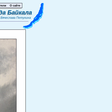
тели
О сайте
да Байкала
т
Вячеслава Петухина