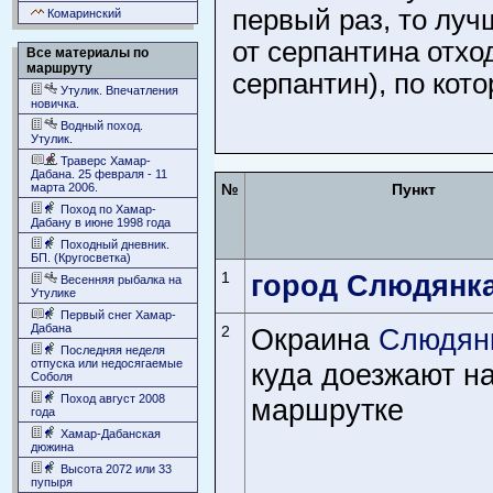
первый раз, то луч
Комаринский
от серпантина отхо
Все материалы по
маршруту
серпантин), по кот
Утулик. Впечатления
новичка.
Водный поход.
Утулик.
Траверс Хамар-
Дабана. 25 февраля - 11
марта 2006.
№
Пункт
Поход по Хамар-
Дабану в июне 1998 года
Походный дневник.
БП. (Кругосветка)
1
город Слюдянк
Весенняя рыбалка на
Утулике
Первый снег Хамар-
Дабана
2
Окраина
Слюдян
Последняя неделя
отпуска или недосягаемые
куда доезжают н
Соболя
Поход август 2008
маршрутке
года
Хамар-Дабанская
дюжина
Высота 2072 или 33
пупыря