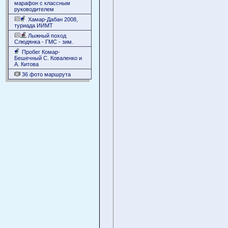
марафон с классным
руководителем
Хамар-Дабан 2008,
туриада ИИМТ
Лыжный поход
Слюдянка - ГМС - зим.
Пробег Комар-
Бешечный С. Коваленко и
А. Китова
36 фото маршрута