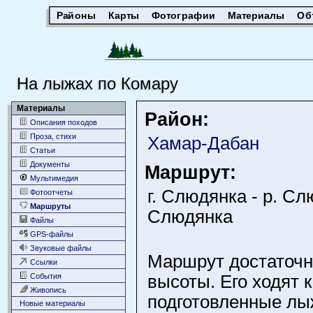
Районы
Карты
Фотографии
Материалы
Об
На лыжах по Комару
Материалы
Район:
Описания походов
Проза, стихи
Хамар-Дабан
Статьи
Документы
Маршрут:
Мультимедия
г. Слюдянка - р. Сл
Фотоотчеты
Маршруты
Слюдянка
Файлы
GPS-файлы
Звуковые файлы
Маршрут достаточн
Ссылки
События
высоты. Его ходят к
Живопись
подготовленные лы
Новые материалы