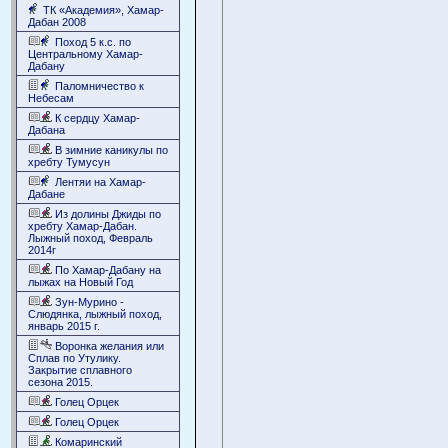
ТК «Академия», Хамар-
Дабан 2008
Поход 5 к.с. по
Центральному Хамар-
Дабану
Паломничество к
Небесам
К сердцу Хамар-
Дабана
В зимние каникулы по
хребту Тумусун
Лентяи на Хамар-
Дабане
Из долины Джиды по
хребту Хамар-Дабан.
Лыжный поход, Февраль
2014г
По Хамар-Дабану на
лыжах на Новый Год
Зун-Мурино -
Слюдянка, лыжный поход,
январь 2015 г.
Воронка желания или
Сплав по Утулику.
Закрытие сплавного
сезона 2015.
Голец Орцек
Голец Орцек
Комаринский