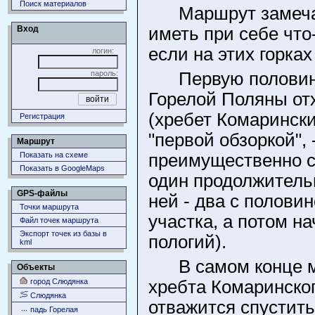
Поиск материалов
Маршрут замеча
Вход
иметь при себе что
если на этих горках
логин:
пароль:
Первую половин
Горелой Поляны от
(хребет Комарински
Регистрация
"первой обзоркой",
Маршрут
Показать на схеме
преимущественно сп
Показать в GoogleMaps
один продолжительн
GPS-файлы
ней - два с полови
Точки маршрута
участка, а потом н
Файл точек маршрута
Экспорт точек из базы в
пологий).
kml
В самом конце 
Объекты
город Слюдянка
хребта Комаринско
Слюдянка
отважится спустить
падь Горелая