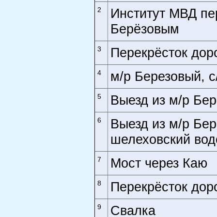
2
Институт МВД пе
Берёзовым
3
Перекрёсток дор
4
м/р Березовый, 
5
Выезд из м/р Бер
6
Выезд из м/р Бер
шелеховский вод
7
Мост через Каю
8
Перекрёсток дор
9
Свалка