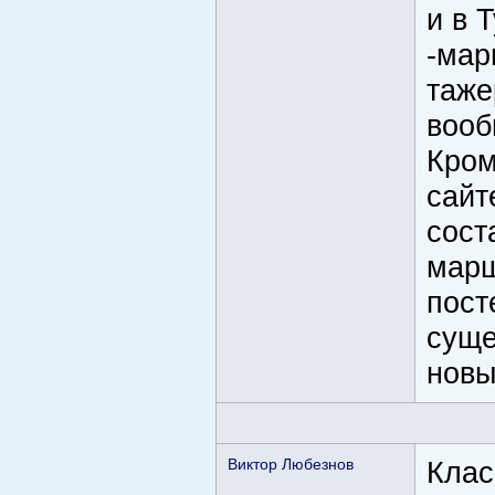
и в 
-мар
таже
вооб
Кром
сайт
сост
марш
пост
суще
новы
Виктор Любезнов
Клас