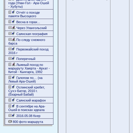
года (Улан-Гол - Ара-Ошей
- Хубуты)
Отчёт о походе
памяти Высоцкого
Весна в горах...
Через Улангольский
Саянская география
По следу снежного
барса
Первомайский поход
2016 г
Поперечный
Лыжный поход по
маршруту Хаюрта - Архат -
Китой - Кынгарга, 1992
Галопом по… (на
Левый Ара-Ошей)
Оспинский хребет,
Сухэ-Батор, 2010 г.
(Ёкарный Бабай)
Саянский марафон
В сентябре на Ара-
Ошей в поисках идеала
2016.05.08 Кхер
800 фото маршрута