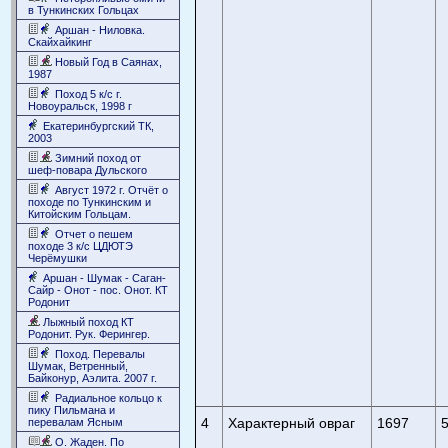
в Тункинских Гольцах
Аршан - Ниловка.
Скайхайкинг
Новый Год в Саянах,
1987
Поход 5 к/с г.
Новоуральск, 1998 г
Екатеринбургский ТК,
2003
Зимний поход от
шеф-повара Дульского
Август 1972 г. Отчёт о
походе по Тункинским и
Китойским Гольцам.
Отчет о пешем
походе 3 к/с ЦДЮТЭ
Черёмушки
Аршан - Шумак - Саган-
Сайр - Онот - пос. Онот. КТ
Родонит
Лыжный поход КТ
Родонит. Рук. Ферингер.
Поход. Перевалы
Шумак, Ветренный,
Байконур, Аэлита. 2007 г.
Радиальное кольцо к
пику Пильмана и
4
Характерный овраг
1697
перевалам Ясным
О. Жаден. По