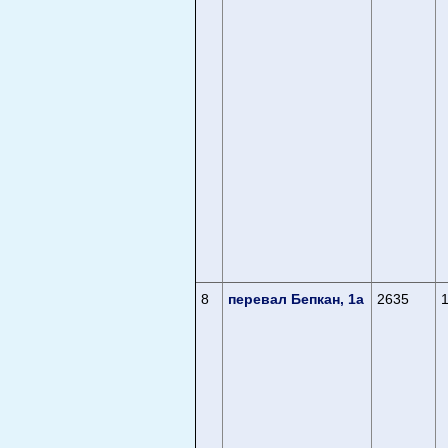
8
перевал Бепкан, 1а
2635
1