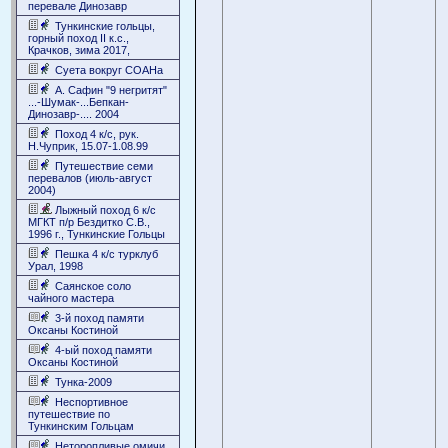
перевале Динозавр
Тункинские гольцы,
горный поход II к.с.,
Крачков, зима 2017,
Суета вокруг СОАНа
А. Сафин "9 негритят"
...-Шумак-...Бепкан-
Динозавр-.... 2004
Поход 4 к/c, рук.
Н.Чуприк, 15.07-1.08.99
Путешествие семи
перевалов (июль-август
2004)
Лыжный поход 6 к/с
МГКТ п/р Бездитко С.В.,
1996 г., Тункинские Гольцы
Пешка 4 к/с турклуб
Урал, 1998
Саянское соло
чайного мастера
3-й поход памяти
Оксаны Костиной
4-ый поход памяти
Оксаны Костиной
Тунка-2009
Неспортивное
путешествие по
Тункинским Гольцам
Неторопливые омичи