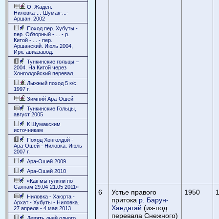
О. Жаден.
Ниловка-...-Шумак-...-
Аршан. 2002
Поход пер. Хубуты -
пер. Обзорный - ... - р.
Китой - ... - пер.
Аршанский. Июль 2004,
Ирк. авиазавод.
Тункинские гольцы –
2004. На Китой через
Хонголдойский перевал.
Лыжный поход 5 к/с,
1997 г.
Зимний Ара-Ошей
Тункинские Гольцы,
август 2005
К Шумакским
источникам
Поход Хонголдой -
Ара-Ошей - Ниловка. Июль
2007 г.
Ара-Ошей 2009
Ара-Ошей 2010
«Как мы гуляли по
Саянам 29.04-21.05 2011»
6
Устье правого
1950
1
Ниловка - Хаюрта -
притока
р. Барун-
Архат - Хубуты - Ниловка.
Хандагай
(из-под
27 апреля - 4 мая 2013
перевала Снежного)
Девять дней одного