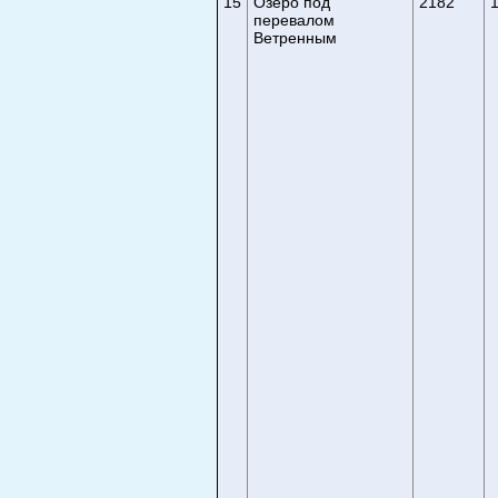
15
Озеро под
2182
1
перевалом
Ветренным