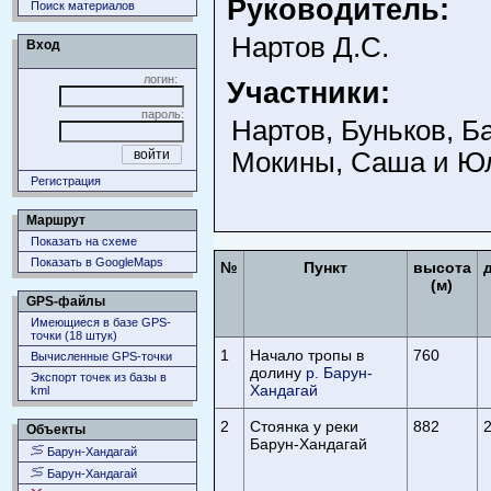
Руководитель:
Поиск материалов
Нартов Д.С.
Вход
логин:
Участники:
пароль:
Нартов, Буньков, Б
Мокины, Саша и Ю
Регистрация
Маршрут
Показать на схеме
Показать в GoogleMaps
№
Пункт
высота
(м)
GPS-файлы
Имеющиеся в базе GPS-
точки (18 штук)
1
Начало тропы в
760
Вычисленные GPS-точки
долину
р. Барун-
Экспорт точек из базы в
Хандагай
kml
2
Стоянка у реки
882
2
Объекты
Барун-Хандагай
Барун-Хандагай
Барун-Хандагай