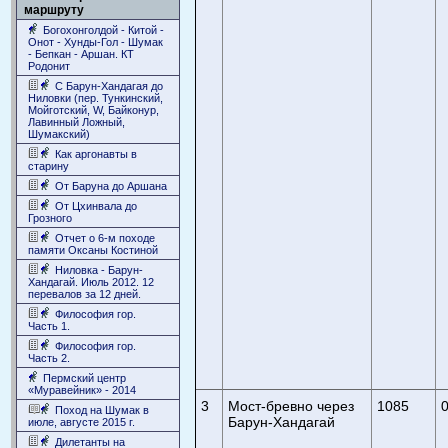
маршруту
Богохонголдой - Китой -
Онот - Хунды-Гол - Шумак
- Бепкан - Аршан. КТ
Родонит
С Барун-Хандагая до
Ниловки (пер. Тункинский,
Мойготский, W, Байконур,
Лавинный Ложный,
Шумакский)
Как аргонавты в
старину
От Баруна до Аршана
От Цхинвала до
Грозного
Отчет о 6-м походе
памяти Оксаны Костиной
Ниловка - Барун-
Хандагай. Июль 2012. 12
перевалов за 12 дней.
Философия гор.
Часть 1.
Философия гор.
Часть 2.
Пермский центр
«Муравейник» - 2014
3
Мост-бревно через
1085
0
Поход на Шумак в
Барун-Хандагай
июле, августе 2015 г.
Дилетанты на