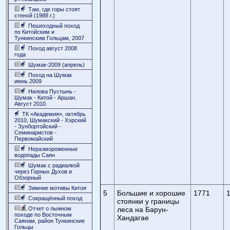
Там, где горы стоят
стеной (1988 г.)
Пешеходный поход
по Китойским и
Тункинским Гольцам, 2007
Поход август 2008
года
Шумак-2009 (апрель)
Поход на Шумак
июнь 2009
Нилова Пустынь -
Шумак - Китой - Аршан.
Август 2010.
ТК «Академия», октябрь
2010, Шумакский - Хэрский
- Зунбортойский -
Семинаристов -
Первомайский
Неразмороженные
водопады Саян
Шумак с радиалкой
через Горных Духов и
Обзорный
Зимние мотивы Китоя
5
Большие и хорошие
1771
1
Сокращённый поход
стоянки у границы
Отчет о лыжном
леса на Барун-
походе по Восточным
Хандагае
Саянам, район Тункинские
Гольцы