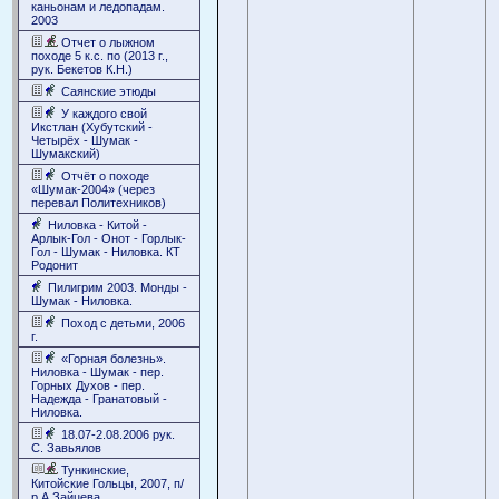
каньонам и ледопадам.
2003
Отчет о лыжном
походе 5 к.с. по (2013 г.,
рук. Бекетов К.Н.)
Саянские этюды
У каждого свой
Икстлан (Хубутский -
Четырёх - Шумак -
Шумакский)
Отчёт о походе
«Шумак-2004» (через
перевал Политехников)
Ниловка - Китой -
Арлык-Гол - Онот - Горлык-
Гол - Шумак - Ниловка. КТ
Родонит
Пилигрим 2003. Монды -
Шумак - Ниловка.
Поход с детьми, 2006
г.
«Горная болезнь».
Ниловка - Шумак - пер.
Горных Духов - пер.
Надежда - Гранатовый -
Ниловка.
18.07-2.08.2006 рук.
С. Завьялов
Тункинские,
Китойские Гольцы, 2007, п/
р А.Зайцева