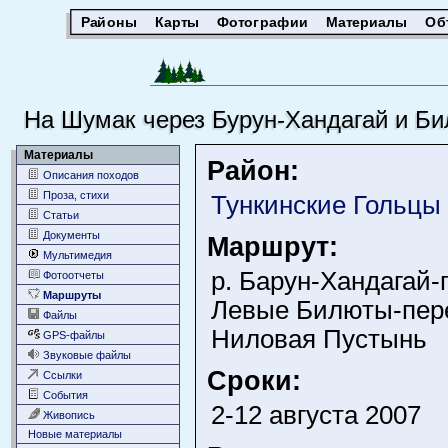
Районы
Карты
Фотографии
Материалы
Об
На Шумак через Бурун-Хандагай и Би
Материалы
Район:
Описания походов
Проза, стихи
Тункинские Гольцы
Статьи
Документы
Маршрут:
Мультимедия
р. Барун-Хандагай-
Фотоотчеты
Маршруты
Левые Билюты-пер
Файлы
Ниловая Пустынь
GPS-файлы
Звуковые файлы
Сроки:
Ссылки
События
2-12 августа 2007
Живопись
Новые материалы