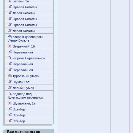
Бепкан, 1а
Правая Билюты
Левая Билюты
Правая Билюты
Правая Билюты
Левая Билюты
озера в долине реки
Левая Билюты
Ветренный, 1б
Перевальная
на реке Перевальной
Перевальная
Перевальная
турбаза «Шумак»
Шумак-Гол
Левый Шумак
водопад под
Шумакским перевалом
Шумакский, 1а
Эхе-Гер
Эхе-Гер
Эхе-Гер
Все материалы по