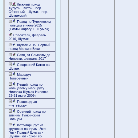
Лыжный поход
Хубуты - Китой - пер.
Обзорный - Шумак - пер.
Шумакский
Поход по Тункинским
Гольцам в июне 2015
(Елоты-Харагун – Шумак)
Спасатели, февраль
2016, Шумак
Шумак 2015. Первый
поход Милки и Вики
Саян, от Самарты до
Ниловки, февраль 2017
С верховий Китоя на
Шумак
Маршрут
Поперечный
Пеший поход по
кольцевому маршруту
Ниловка-Шумак-Ниловка
23-31 июля 2009 г.
Пешеходная
«четвёрка»
Осенний поход по
зимним Тункинским
Гольцам
Фотомаршрут из
круговых панорам. Эхе-
Гер - Правый Шумак -
Шумак-Гол - Эхе-Гер