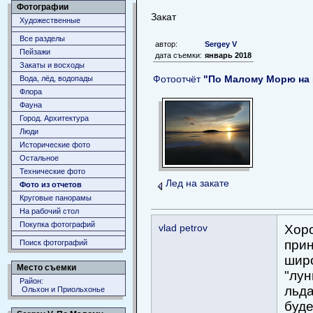
Фотографии
Закат
Художественные
Все разделы
автор:
Sergey V
Пейзажи
дата съемки:
январь 2018
Закаты и восходы
Фотоотчёт
"По Малому Морю на 
Вода, лёд, водопады
Флора
Фауна
Город. Архитектура
Люди
Исторические фото
Остальное
Технические фото
Лед на закате
Фото из отчетов
Круговые панорамы
На рабочий стол
Покупка фотографий
vlad petrov
Хоро
прин
Поиск фотографий
широ
Место съемки
"лун
Район:
льда
Ольхон и Приольхонье
буде