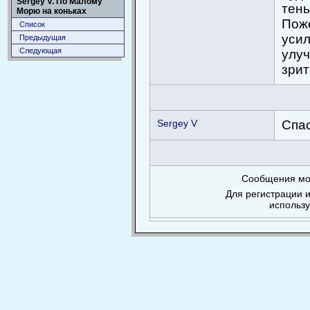
Sergey V. По Малому
тень
Морю на коньках
Поже
Список
усил
Предыдущая
Следующая
улуч
зрит
Sergey V
Спас
Сообщения мог
Для регистрации и
использ