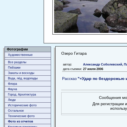
Фотографии
Озеро Гитара
Художественные
Все разделы
автор:
Александр Соболевский, П
Пейзажи
дата съемки:
27 июля 2006
Закаты и восходы
Рассказ
"«Удар по бездорожью и
Вода, лёд, водопады
Флора
Фауна
Город. Архитектура
Сообщения мог
Люди
Для регистрации и
Исторические фото
использ
Остальное
Технические фото
Фото из отчетов
Круговые панорамы