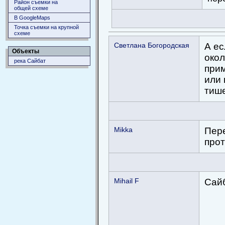
Район съемки на
общей схеме
В GoogleMaps
Точка съемки на крупной
схеме
Светлана Богородская
А ес
Объекты
окол
река Сайбат
прим
или 
тише
Mikka
Пере
прот
Mihail F
Сайб