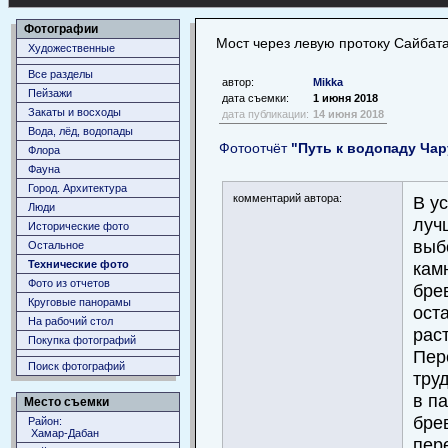
Фотографии
Мост через левую протоку Сайбат
Художественные
Все разделы
автор:
Mikka
Пейзажи
дата съемки:
1 июня 2018
Закаты и восходы
дата публикации:
14 июня 2018
Вода, лёд, водопады
Фотоотчёт
"Путь к водопаду Ча
Флора
Фауна
Город. Архитектура
комментарий автора:
В у
Люди
луч
Исторические фото
выб
Остальное
кам
Технические фото
Фото из отчетов
брев
Круговые панорамы
ост
На рабочий стол
рас
Покупка фотографий
Пер
Поиск фотографий
тру
в п
Место съемки
бре
Район:
Хамар-Дабан
пер