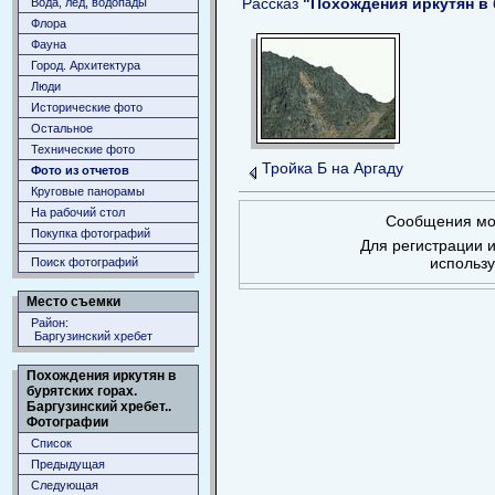
Рассказ
"Похождения иркутян в 
Вода, лёд, водопады
Флора
Фауна
Город. Архитектура
Люди
Исторические фото
Остальное
Технические фото
Тройка Б на Аргаду
Фото из отчетов
Круговые панорамы
На рабочий стол
Сообщения мог
Покупка фотографий
Для регистрации и
использ
Поиск фотографий
Место съемки
Район:
Баргузинский хребет
Похождения иркутян в
бурятских горах.
Баргузинский хребет..
Фотографии
Список
Предыдущая
Следующая