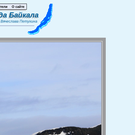
тели
О сайте
да Байкала
т
Вячеслава Петухина