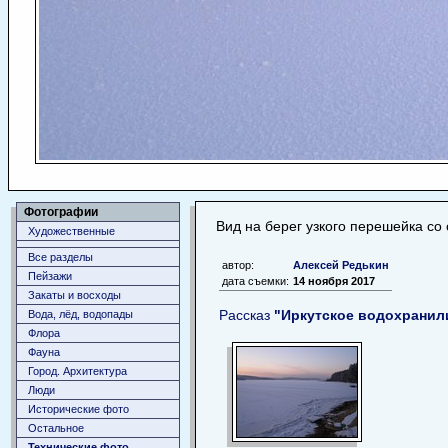
Фотографии
Вид на берег узкого перешейка со
Художественные
Все разделы
автор:
Алексей Редькин
Пейзажи
дата съемки:
14 ноября 2017
Закаты и восходы
Рассказ
"Иркутское водохранил
Вода, лёд, водопады
Флора
Фауна
Город. Архитектура
Люди
Исторические фото
Остальное
Технические фото