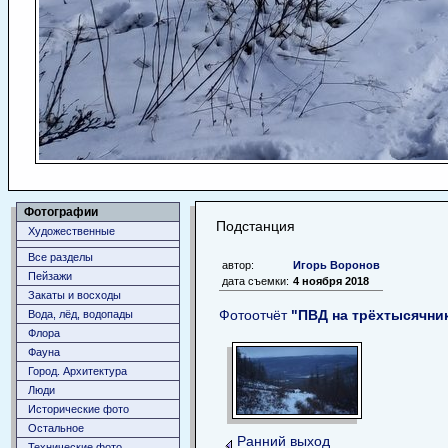
Фотографии
Подстанция
Художественные
Все разделы
автор:
Игорь Воронов
Пейзажи
дата съемки:
4 ноября 2018
Закаты и восходы
Фотоотчёт
"ПВД на трёхтысячни
Вода, лёд, водопады
Флора
Фауна
Город. Архитектура
Люди
Исторические фото
Остальное
Ранний выход
Технические фото