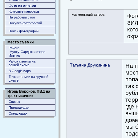
Фото из отчетов
Круговые панорамы
комментарий автора:
Фот
На рабочий стол
ЗИЛ
Покупка фотографий
кот
Поиск фотографий
охр
Место съемки
Район:
Мунку-Сардык и озеро
Ильчир
Район съемки на
Татьяна Дружинина
На п
общей схеме
В GoogleMaps
мест
Точка съемки на крупной
попа
схеме
так 
Игорь Воронов. ПВД на
рубл
трёхтысячник
терр
Список
где 
Предыдущая
выше
Следующая
доме
мы б
подс