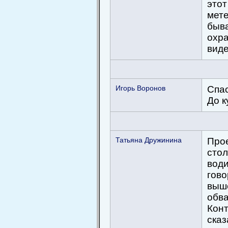
этот
мете
быва
охра
вид
Игорь Воронов
Спас
До к
Татьяна Дружинина
Прое
стол
води
гово
выше
обва
Конт
сказ