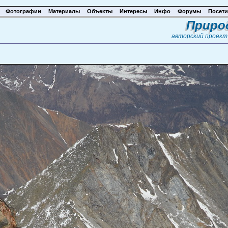
Фотографии
Материалы
Объекты
Интересы
Инфо
Форумы
Посети
Приро
авторский проек