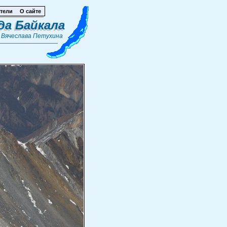
тели
О сайте
да Байкала
т
Вячеслава Петухина