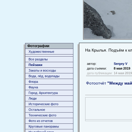
Фотографии
На Крылья. Подъём к к
Художественные
Все разделы
автор:
Sergey V
Пейзажи
дата съемки:
8 мая 2019
Закаты и восходы
дата публикации:
14 мая 2019
Вода, лёд, водопады
Флора
Фотоотчёт
"Между май
Фауна
Город. Архитектура
Люди
Исторические фото
Остальное
Технические фото
Фото из отчетов
Круговые панорамы