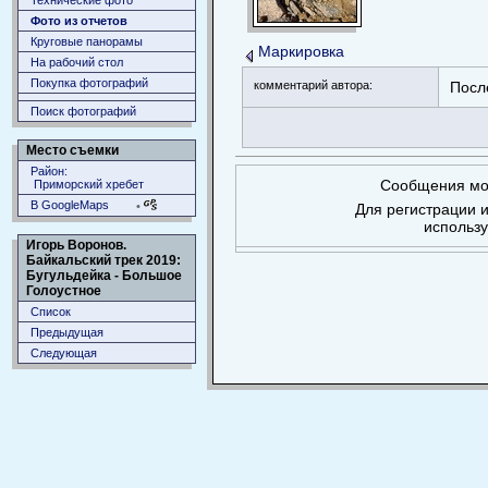
Технические фото
Фото из отчетов
Круговые панорамы
Маркировка
На рабочий стол
Покупка фотографий
комментарий автора:
Посл
Поиск фотографий
Место съемки
Район:
Сообщения мог
Приморский хребет
В GoogleMaps
•
Для регистрации и
использ
Игорь Воронов.
Байкальский трек 2019:
Бугульдейка - Большое
Голоустное
Список
Предыдущая
Следующая