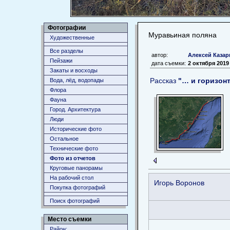
Фотографии
Муравьиная поляна
Художественные
Все разделы
автор:
Алексей Казар
Пейзажи
дата съемки:
2 октября 2019
Закаты и восходы
Рассказ
"… и горизонт
Вода, лёд, водопады
Флора
Фауна
Город. Архитектура
Люди
Исторические фото
Остальное
Технические фото
Фото из отчетов
Круговые панорамы
На рабочий стол
Игорь Воронов
Покупка фотографий
Поиск фотографий
Место съемки
Район: