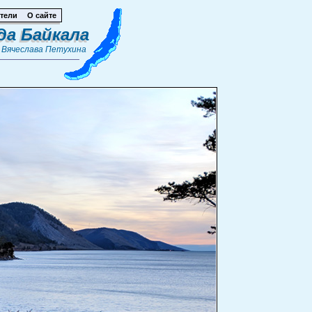
тели
О сайте
да Байкала
т
Вячеслава Петухина