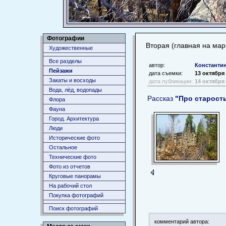
Фотографии
Вторая (главная на мар
Художественные
Все разделы
автор:
Константи
Пейзажи
дата съемки:
13 октября
Закаты и восходы
дата публикации:
14 октября
Вода, лёд, водопады
Рассказ
"Про старост
Флора
Фауна
Город. Архитектура
Люди
Исторические фото
Остальное
Технические фото
Фото из отчетов
Круговые панорамы
На рабочий стол
Покупка фотографий
Поиск фотографий
комментарий автора: