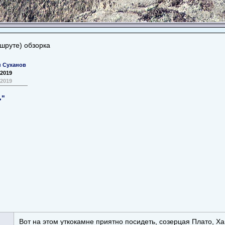
шруте) обзорка
н Суханов
 2019
 2019
ь"
Вот на этом уткокамне приятно посидеть, созерцая Плато,