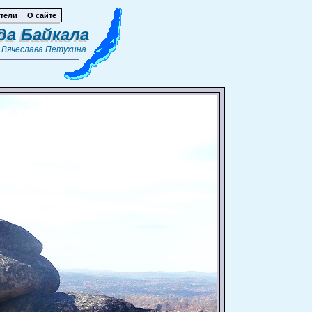
тели
О сайте
да Байкала
т
Вячеслава Петухина