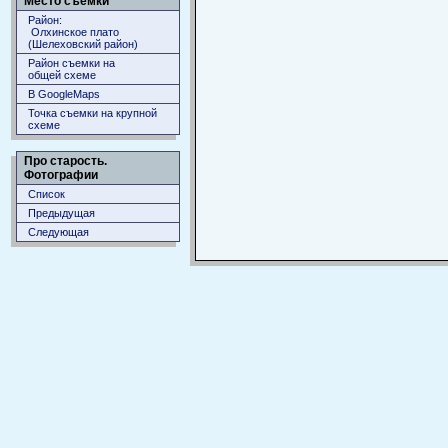
Место съемки
Район:
Олхинское плато
(Шелеховский район)
Район съемки на
общей схеме
В GoogleMaps
Точка съемки на крупной
схеме
Про старость.
Фотографии
Список
Предыдущая
Следующая