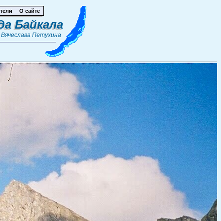
тели
О сайте
да Байкала
т
Вячеслава Петухина