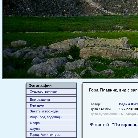
Фотографии
Гора Плавник, вид с за
Художественные
Все разделы
автор:
Вадим Шах
Пейзажи
дата съемки:
16 июля 20
Закаты и восходы
дата публикации:
14 ноября 
Вода, лёд, водопады
Флора
Фотоотчёт
"Потерянны
Фауна
Город. Архитектура