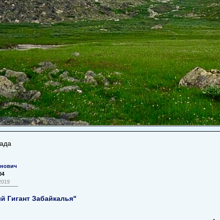
пада
нович
04
2019
й Гигант Забайкалья"