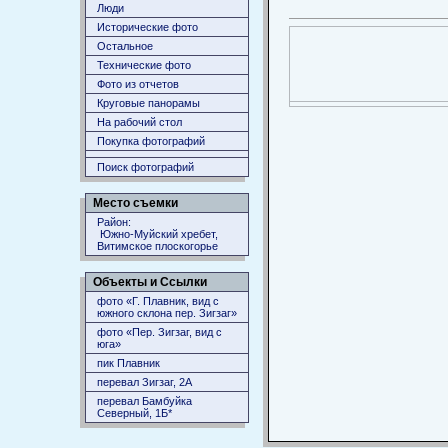
Люди
Исторические фото
Остальное
Технические фото
Фото из отчетов
Круговые панорамы
На рабочий стол
Покупка фотографий
Поиск фотографий
Место съемки
Район:
Южно-Муйский хребет,
Витимское плоскогорье
Объекты и Ссылки
фото «Г. Плавник, вид с
южного склона пер. Зигзаг»
фото «Пер. Зигзаг, вид с
юга»
пик Плавник
перевал Зигзаг, 2А
перевал Бамбуйка
Северный, 1Б*