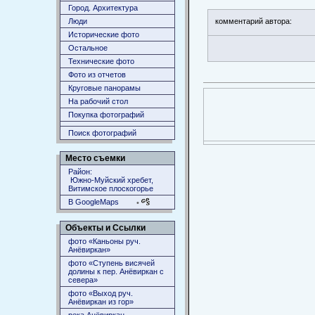
Город. Архитектура
Люди
комментарий автора:
Исторические фото
Остальное
Технические фото
Фото из отчетов
Круговые панорамы
На рабочий стол
Покупка фотографий
Поиск фотографий
Место съемки
Район:
Южно-Муйский хребет,
Витимское плоскогорье
В GoogleMaps
•
Объекты и Ссылки
фото «Каньоны руч.
Анёвиркан»
фото «Ступень висячей
долины к пер. Анёвиркан с
севера»
фото «Выход руч.
Анёвиркан из гор»