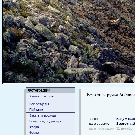
Фотографии
Верховья ручья Анёвир
Художественные
Все разделы
Пейзажи
Закаты и восходы
автор:
Вадим Шах
Вода, лёд, водопады
дата съемки:
1 августа 1
Флора
дата публикации:
31 декабря
Фауна