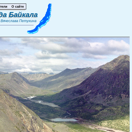
тели
О сайте
да Байкала
т
Вячеслава Петухина