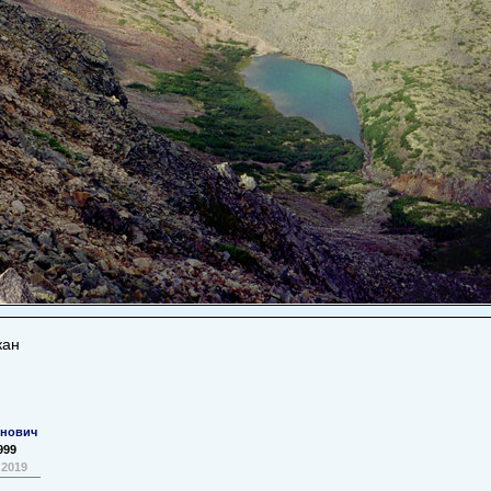
кан
нович
999
 2019