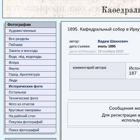
Фотографии
1895. Кафедральный собор в Ирку
Художественные
Все разделы
автор:
Вадим Шахнович
Пейзажи
дата съемки:
июль 1895
Закаты и восходы
дата публикации:
19 ноября 2020
Вода, лёд, водопады
Флора
комментарий автора:
Исто
Фауна
187
Город. Архитектура
Люди
Исторические фото
Остальное
Технические фото
Фото из отчетов
Сообщения мог
Круговые панорамы
Для регистрации и
На рабочий стол
использ
Покупка фотографий
Поиск фотографий