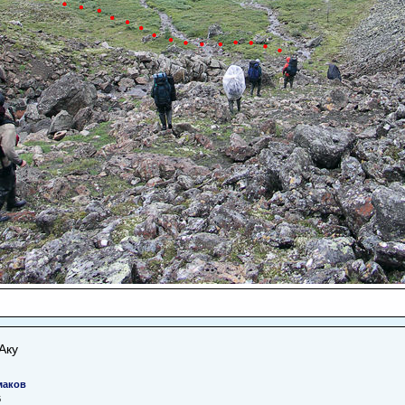
Аку
маков
6