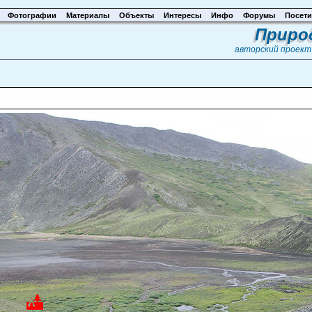
Фотографии
Материалы
Объекты
Интересы
Инфо
Форумы
Посети
Приро
авторский проек